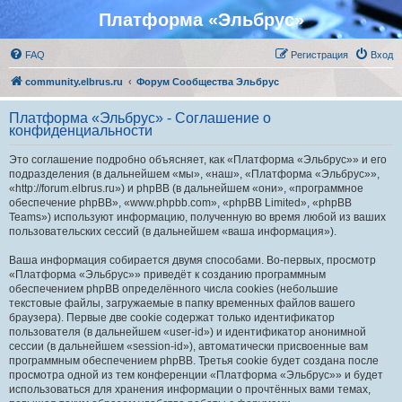
Платформа «Эльбрус»
FAQ
Регистрация
Вход
community.elbrus.ru
Форум Сообщества Эльбрус
Платформа «Эльбрус» - Соглашение о
конфиденциальности
Это соглашение подробно объясняет, как «Платформа «Эльбрус»» и его
подразделения (в дальнейшем «мы», «наш», «Платформа «Эльбрус»»,
«http://forum.elbrus.ru») и phpBB (в дальнейшем «они», «программное
обеспечение phpBB», «www.phpbb.com», «phpBB Limited», «phpBB
Teams») используют информацию, полученную во время любой из ваших
пользовательских сессий (в дальнейшем «ваша информация»).
Ваша информация собирается двумя способами. Во-первых, просмотр
«Платформа «Эльбрус»» приведёт к созданию программным
обеспечением phpBB определённого числа cookies (небольшие
текстовые файлы, загружаемые в папку временных файлов вашего
браузера). Первые две cookie содержат только идентификатор
пользователя (в дальнейшем «user-id») и идентификатор анонимной
сессии (в дальнейшем «session-id»), автоматически присвоенные вам
программным обеспечением phpBB. Третья cookie будет создана после
просмотра одной из тем конференции «Платформа «Эльбрус»» и будет
использоваться для хранения информации о прочтённых вами темах,