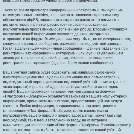
повышая таким образом удобство работы с форумами.
Также во время просмотра конференции «Платформа «Эльбрус»» мы
можем установить cookies, внешние по отношению к программному
обеспечению phpBB, однако они выходят за рамки этого документа,
целью которого является рассмотрение страниц, созданных
исключительно программным обеспечением phpBB. Вторым источником
получения вашей информации являются данные, которые вы
отправляете на форум. Этими данными могут быть, но не исчерпываются,
следующие данные: сообщения, размещённые под учётной записью
Гостя (в дальнейшем «анонимные сообщения»), данные, указанные при
регистрации в конференции «Платформа «Эльбрус»» (в дальнейшем
«ваша учётная запись») и сообщения, оставленные вами после
регистрации и авторизации (в дальнейшем «ваши сообщения»).
Ваша учётная запись будет содержать, как минимум, однозначно
идентифицируемое имя (в дальнейшем «ваше имя пользователя»),
индивидуальный пароль для входа под вашей учётной записью (далее
«ваш пароль») и реальный адрес email (в дальнейшем «ваш адрес
email»). Ваша информация из вашей учётной записи на форумах
«Платформа «Эльбрус»» охраняется законами о защите компьютерной
информации, применяемыми в стране, предоставляющей нам услуги
хостинга. Любая информация, запрашиваемая при регистрации в
конференции «Платформа «Эльбрус»», кроме вашего имени
пользователя, вашего пароля и вашего адреса email, может быть как
необходимой, так и необязательной ко вводу, на усмотрение
администрации конференции «Платформа «Эльбрус»». В любом случае у
вас есть возможность выбрать, какая информация из вашей учётной