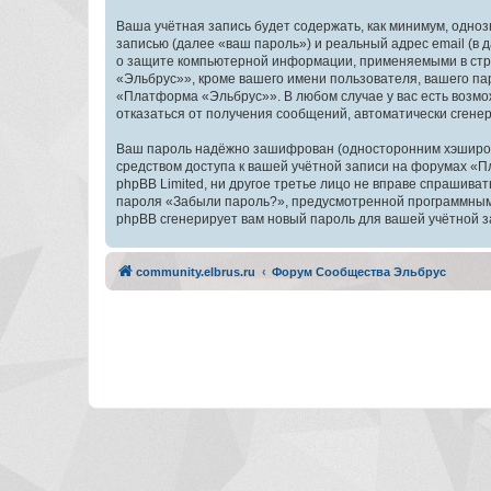
Ваша учётная запись будет содержать, как минимум, одн
записью (далее «ваш пароль») и реальный адрес email (
о защите компьютерной информации, применяемыми в стр
«Эльбрус»», кроме вашего имени пользователя, вашего пар
«Платформа «Эльбрус»». В любом случае у вас есть возмож
отказаться от получения сообщений, автоматически сген
Ваш пароль надёжно зашифрован (односторонним хэширован
средством доступа к вашей учётной записи на форумах «П
phpBB Limited, ни другое третье лицо не вправе спрашива
пароля «Забыли пароль?», предусмотренной программным 
phpBB сгенерирует вам новый пароль для вашей учётной з
community.elbrus.ru
Форум Сообщества Эльбрус