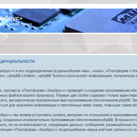
льбрус»
ров и разработчиков
иденциальности
брус»» и его подразделения (в дальнейшем «мы», «наш», «Платформа «Эльбру
», «phpBB Limited», «phpBB Teams») используют информацию, полученную во
х, просмотр «Платформа «Эльбрус»» приведёт к созданию программным обе
ных файлов вашего браузера). Первые две cookie содержат только идентифик
id»), автоматически присвоенные вам программным обеспечением phpBB. Тре
ься для хранения информации о прочтённых вами темах, повышая таким об
рус»» мы можем установить cookies, внешние по отношению к программному 
иц, созданных исключительно программным обеспечением phpBB. Вторым ис
быть, но не исчерпываются, следующие данные: сообщения, размещённые по
еренции «Платформа «Эльбрус»» (в дальнейшем «ваша учётная запись») и со