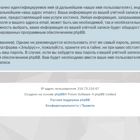
означно идентифицируемое имя (в дальнейшем «ваше имя пользователя»), ин
в дальнейшем «ваш адрес email»). Ваша информация из вашей учётной запис
ане, предоставляющей нам услуги хостинга. Любая информация, запрашива
оля и вашего адреса email, может быть как необходимой, так и необязатель
ность выбрать, какая информация из вашей учётной записи будет общедоступ
ерированных программным обеспечением phpBB.
ием). Однако не рекомендуется использовать этот же самый пароль, регист
латформа «Эльбрус»», пожалуйста, храните его в тайне, ни при каких обсто
ть ваш пароль. В случае, если вы забудете ваш пароль к вашей учётной запи
обеспечением phpBB. Вам будет необходимо ввести ваше имя пользователя и
аписи.
IP-адрес пользователя: 216.73.216.67
Создано на основе
phpBB
® Forum Software © phpBB Limited
Русская поддержка phpBB
Конфиденциальность
|
Правила