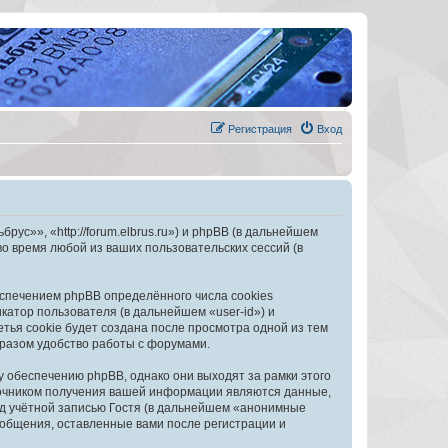
Регистрация
Вход
с»», «http://forum.elbrus.ru») и phpBB (в дальнейшем
 время любой из ваших пользовательских сессий (в
спечением phpBB определённого числа cookies
атор пользователя (в дальнейшем «user-id») и
тья cookie будет создана после просмотра одной из тем
разом удобство работы с форумами.
обеспечению phpBB, однако они выходят за рамки этого
точником получения вашей информации являются данные,
д учётной записью Гостя (в дальнейшем «анонимные
общения, оставленные вами после регистрации и