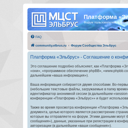
Платформа «Э
Форум пользователей, партнё
FAQ
community.elbrus.ru
Форум Сообщества Эльбрус
Платформа «Эльбрус» - Соглашение о конф
Это соглашение подробно объясняет, как «Платформа «Эль
«они», «программное обеспечение phpBB», «www.phpbb.com
дальнейшем «ваша информация»).
Ваша информация собирается двумя способами. Во-первы
(небольшие текстовые файлы, загружаемые в папку времен
идентификатор анонимной сессии (в дальнейшем «session-
конференции «Платформа «Эльбрус»» и будет использоват
Также во время просмотра конференции «Платформа «Эльб
документа, целью которого является рассмотрение стран
которые вы отправляете на форум. Этими данными могут 
сообщения»), данные, указанные при регистрации в конф
авторизации (в дальнейшем «ваши сообщения»).