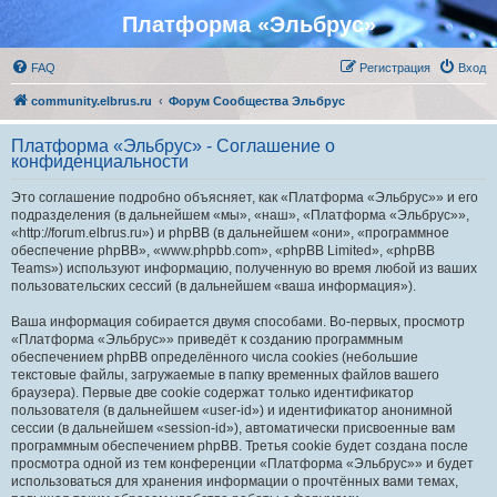
Платформа «Эльбрус»
FAQ
Регистрация
Вход
community.elbrus.ru
Форум Сообщества Эльбрус
Платформа «Эльбрус» - Соглашение о
конфиденциальности
Это соглашение подробно объясняет, как «Платформа «Эльбрус»» и его
подразделения (в дальнейшем «мы», «наш», «Платформа «Эльбрус»»,
«http://forum.elbrus.ru») и phpBB (в дальнейшем «они», «программное
обеспечение phpBB», «www.phpbb.com», «phpBB Limited», «phpBB
Teams») используют информацию, полученную во время любой из ваших
пользовательских сессий (в дальнейшем «ваша информация»).
Ваша информация собирается двумя способами. Во-первых, просмотр
«Платформа «Эльбрус»» приведёт к созданию программным
обеспечением phpBB определённого числа cookies (небольшие
текстовые файлы, загружаемые в папку временных файлов вашего
браузера). Первые две cookie содержат только идентификатор
пользователя (в дальнейшем «user-id») и идентификатор анонимной
сессии (в дальнейшем «session-id»), автоматически присвоенные вам
программным обеспечением phpBB. Третья cookie будет создана после
просмотра одной из тем конференции «Платформа «Эльбрус»» и будет
использоваться для хранения информации о прочтённых вами темах,