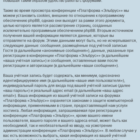
повышая таким образом удобство работы с форумами.
Также во время просмотра конференции «Платформа «Эльбрус»» мы
можем установить cookies, внешние по отношению к программному
обеспечению phpBB, однако они выходят за рамки этого документа,
целью которого является рассмотрение страниц, созданных
исключительно программным обеспечением phpBB. Вторым источником
получения вашей информации являются данные, которые вы
отправляете на форум. Этими данными могут быть, но не исчерпываются,
следующие данные: сообщения, размещённые под учётной записью
Гостя (в дальнейшем «анонимные сообщения»), данные, указанные при
регистрации в конференции «Платформа «Эльбрус»» (в дальнейшем
«ваша учётная запись») и сообщения, оставленные вами после
регистрации и авторизации (в дальнейшем «ваши сообщения»).
Ваша учётная запись будет содержать, как минимум, однозначно
идентифицируемое имя (в дальнейшем «ваше имя пользователя»),
индивидуальный пароль для входа под вашей учётной записью (далее
«ваш пароль») и реальный адрес email (в дальнейшем «ваш адрес
email»). Ваша информация из вашей учётной записи на форумах
«Платформа «Эльбрус»» охраняется законами о защите компьютерной
информации, применяемыми в стране, предоставляющей нам услуги
хостинга. Любая информация, запрашиваемая при регистрации в
конференции «Платформа «Эльбрус»», кроме вашего имени
пользователя, вашего пароля и вашего адреса email, может быть как
необходимой, так и необязательной ко вводу, на усмотрение
администрации конференции «Платформа «Эльбрус»». В любом случае у
вас есть возможность выбрать, какая информация из вашей учётной