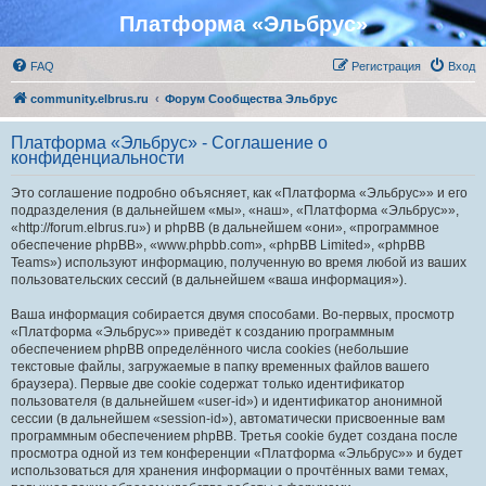
Платформа «Эльбрус»
FAQ
Регистрация
Вход
community.elbrus.ru
Форум Сообщества Эльбрус
Платформа «Эльбрус» - Соглашение о
конфиденциальности
Это соглашение подробно объясняет, как «Платформа «Эльбрус»» и его
подразделения (в дальнейшем «мы», «наш», «Платформа «Эльбрус»»,
«http://forum.elbrus.ru») и phpBB (в дальнейшем «они», «программное
обеспечение phpBB», «www.phpbb.com», «phpBB Limited», «phpBB
Teams») используют информацию, полученную во время любой из ваших
пользовательских сессий (в дальнейшем «ваша информация»).
Ваша информация собирается двумя способами. Во-первых, просмотр
«Платформа «Эльбрус»» приведёт к созданию программным
обеспечением phpBB определённого числа cookies (небольшие
текстовые файлы, загружаемые в папку временных файлов вашего
браузера). Первые две cookie содержат только идентификатор
пользователя (в дальнейшем «user-id») и идентификатор анонимной
сессии (в дальнейшем «session-id»), автоматически присвоенные вам
программным обеспечением phpBB. Третья cookie будет создана после
просмотра одной из тем конференции «Платформа «Эльбрус»» и будет
использоваться для хранения информации о прочтённых вами темах,