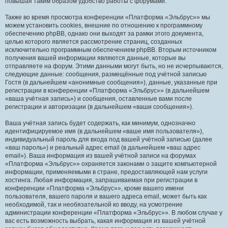
повышая таким образом удобство работы с форумами.
Также во время просмотра конференции «Платформа «Эльбрус»» мы
можем установить cookies, внешние по отношению к программному
обеспечению phpBB, однако они выходят за рамки этого документа,
целью которого является рассмотрение страниц, созданных
исключительно программным обеспечением phpBB. Вторым источником
получения вашей информации являются данные, которые вы
отправляете на форум. Этими данными могут быть, но не исчерпываются,
следующие данные: сообщения, размещённые под учётной записью
Гостя (в дальнейшем «анонимные сообщения»), данные, указанные при
регистрации в конференции «Платформа «Эльбрус»» (в дальнейшем
«ваша учётная запись») и сообщения, оставленные вами после
регистрации и авторизации (в дальнейшем «ваши сообщения»).
Ваша учётная запись будет содержать, как минимум, однозначно
идентифицируемое имя (в дальнейшем «ваше имя пользователя»),
индивидуальный пароль для входа под вашей учётной записью (далее
«ваш пароль») и реальный адрес email (в дальнейшем «ваш адрес
email»). Ваша информация из вашей учётной записи на форумах
«Платформа «Эльбрус»» охраняется законами о защите компьютерной
информации, применяемыми в стране, предоставляющей нам услуги
хостинга. Любая информация, запрашиваемая при регистрации в
конференции «Платформа «Эльбрус»», кроме вашего имени
пользователя, вашего пароля и вашего адреса email, может быть как
необходимой, так и необязательной ко вводу, на усмотрение
администрации конференции «Платформа «Эльбрус»». В любом случае у
вас есть возможность выбрать, какая информация из вашей учётной