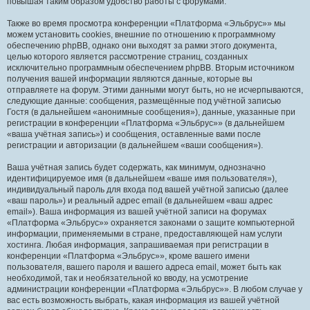
повышая таким образом удобство работы с форумами.
Также во время просмотра конференции «Платформа «Эльбрус»» мы
можем установить cookies, внешние по отношению к программному
обеспечению phpBB, однако они выходят за рамки этого документа,
целью которого является рассмотрение страниц, созданных
исключительно программным обеспечением phpBB. Вторым источником
получения вашей информации являются данные, которые вы
отправляете на форум. Этими данными могут быть, но не исчерпываются,
следующие данные: сообщения, размещённые под учётной записью
Гостя (в дальнейшем «анонимные сообщения»), данные, указанные при
регистрации в конференции «Платформа «Эльбрус»» (в дальнейшем
«ваша учётная запись») и сообщения, оставленные вами после
регистрации и авторизации (в дальнейшем «ваши сообщения»).
Ваша учётная запись будет содержать, как минимум, однозначно
идентифицируемое имя (в дальнейшем «ваше имя пользователя»),
индивидуальный пароль для входа под вашей учётной записью (далее
«ваш пароль») и реальный адрес email (в дальнейшем «ваш адрес
email»). Ваша информация из вашей учётной записи на форумах
«Платформа «Эльбрус»» охраняется законами о защите компьютерной
информации, применяемыми в стране, предоставляющей нам услуги
хостинга. Любая информация, запрашиваемая при регистрации в
конференции «Платформа «Эльбрус»», кроме вашего имени
пользователя, вашего пароля и вашего адреса email, может быть как
необходимой, так и необязательной ко вводу, на усмотрение
администрации конференции «Платформа «Эльбрус»». В любом случае у
вас есть возможность выбрать, какая информация из вашей учётной