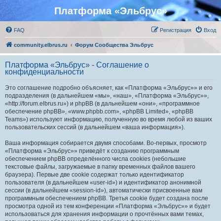
Платформа «Эльбрус»
FAQ
Регистрация
Вход
community.elbrus.ru
Форум Сообщества Эльбрус
Платформа «Эльбрус» - Соглашение о
конфиденциальности
Это соглашение подробно объясняет, как «Платформа «Эльбрус»» и его
подразделения (в дальнейшем «мы», «наш», «Платформа «Эльбрус»»,
«http://forum.elbrus.ru») и phpBB (в дальнейшем «они», «программное
обеспечение phpBB», «www.phpbb.com», «phpBB Limited», «phpBB
Teams») используют информацию, полученную во время любой из ваших
пользовательских сессий (в дальнейшем «ваша информация»).
Ваша информация собирается двумя способами. Во-первых, просмотр
«Платформа «Эльбрус»» приведёт к созданию программным
обеспечением phpBB определённого числа cookies (небольшие
текстовые файлы, загружаемые в папку временных файлов вашего
браузера). Первые две cookie содержат только идентификатор
пользователя (в дальнейшем «user-id») и идентификатор анонимной
сессии (в дальнейшем «session-id»), автоматически присвоенные вам
программным обеспечением phpBB. Третья cookie будет создана после
просмотра одной из тем конференции «Платформа «Эльбрус»» и будет
использоваться для хранения информации о прочтённых вами темах,