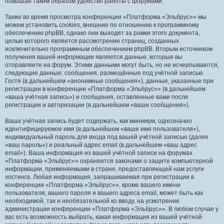
повышая таким образом удобство работы с форумами.
Также во время просмотра конференции «Платформа «Эльбрус»» мы
можем установить cookies, внешние по отношению к программному
обеспечению phpBB, однако они выходят за рамки этого документа,
целью которого является рассмотрение страниц, созданных
исключительно программным обеспечением phpBB. Вторым источником
получения вашей информации являются данные, которые вы
отправляете на форум. Этими данными могут быть, но не исчерпываются,
следующие данные: сообщения, размещённые под учётной записью
Гостя (в дальнейшем «анонимные сообщения»), данные, указанные при
регистрации в конференции «Платформа «Эльбрус»» (в дальнейшем
«ваша учётная запись») и сообщения, оставленные вами после
регистрации и авторизации (в дальнейшем «ваши сообщения»).
Ваша учётная запись будет содержать, как минимум, однозначно
идентифицируемое имя (в дальнейшем «ваше имя пользователя»),
индивидуальный пароль для входа под вашей учётной записью (далее
«ваш пароль») и реальный адрес email (в дальнейшем «ваш адрес
email»). Ваша информация из вашей учётной записи на форумах
«Платформа «Эльбрус»» охраняется законами о защите компьютерной
информации, применяемыми в стране, предоставляющей нам услуги
хостинга. Любая информация, запрашиваемая при регистрации в
конференции «Платформа «Эльбрус»», кроме вашего имени
пользователя, вашего пароля и вашего адреса email, может быть как
необходимой, так и необязательной ко вводу, на усмотрение
администрации конференции «Платформа «Эльбрус»». В любом случае у
вас есть возможность выбрать, какая информация из вашей учётной