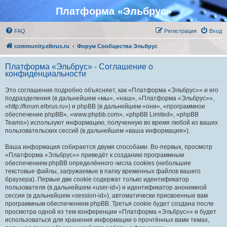
Платформа «Эльбрус»
FAQ
Регистрация
Вход
community.elbrus.ru
Форум Сообщества Эльбрус
Платформа «Эльбрус» - Соглашение о
конфиденциальности
Это соглашение подробно объясняет, как «Платформа «Эльбрус»» и его
подразделения (в дальнейшем «мы», «наш», «Платформа «Эльбрус»»,
«http://forum.elbrus.ru») и phpBB (в дальнейшем «они», «программное
обеспечение phpBB», «www.phpbb.com», «phpBB Limited», «phpBB
Teams») используют информацию, полученную во время любой из ваших
пользовательских сессий (в дальнейшем «ваша информация»).
Ваша информация собирается двумя способами. Во-первых, просмотр
«Платформа «Эльбрус»» приведёт к созданию программным
обеспечением phpBB определённого числа cookies (небольшие
текстовые файлы, загружаемые в папку временных файлов вашего
браузера). Первые две cookie содержат только идентификатор
пользователя (в дальнейшем «user-id») и идентификатор анонимной
сессии (в дальнейшем «session-id»), автоматически присвоенные вам
программным обеспечением phpBB. Третья cookie будет создана после
просмотра одной из тем конференции «Платформа «Эльбрус»» и будет
использоваться для хранения информации о прочтённых вами темах,