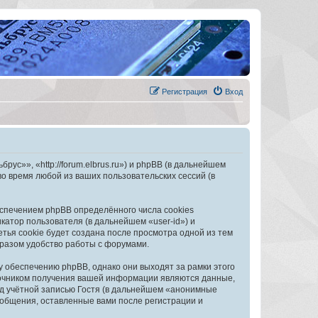
Регистрация
Вход
с»», «http://forum.elbrus.ru») и phpBB (в дальнейшем
 время любой из ваших пользовательских сессий (в
спечением phpBB определённого числа cookies
атор пользователя (в дальнейшем «user-id») и
тья cookie будет создана после просмотра одной из тем
разом удобство работы с форумами.
обеспечению phpBB, однако они выходят за рамки этого
точником получения вашей информации являются данные,
д учётной записью Гостя (в дальнейшем «анонимные
общения, оставленные вами после регистрации и