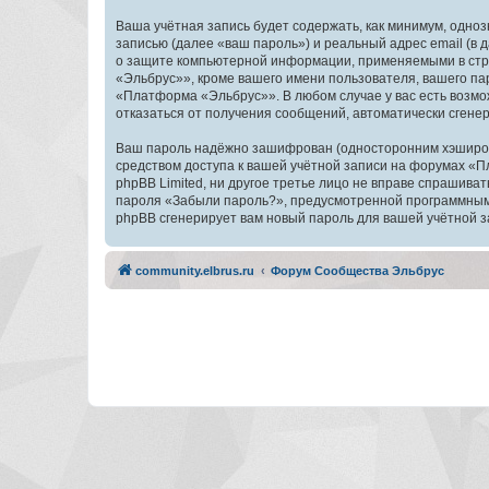
Ваша учётная запись будет содержать, как минимум, одн
записью (далее «ваш пароль») и реальный адрес email (
о защите компьютерной информации, применяемыми в стр
«Эльбрус»», кроме вашего имени пользователя, вашего пар
«Платформа «Эльбрус»». В любом случае у вас есть возмож
отказаться от получения сообщений, автоматически сген
Ваш пароль надёжно зашифрован (односторонним хэширован
средством доступа к вашей учётной записи на форумах «П
phpBB Limited, ни другое третье лицо не вправе спрашива
пароля «Забыли пароль?», предусмотренной программным 
phpBB сгенерирует вам новый пароль для вашей учётной з
community.elbrus.ru
Форум Сообщества Эльбрус