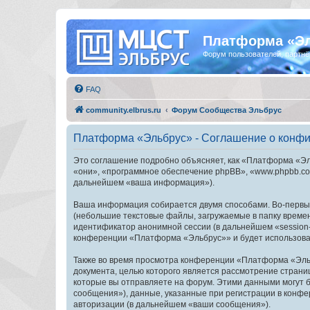
Платформа «Э
Форум пользователей, партнё
FAQ
community.elbrus.ru
Форум Сообщества Эльбрус
Платформа «Эльбрус» - Соглашение о конф
Это соглашение подробно объясняет, как «Платформа «Эль
«они», «программное обеспечение phpBB», «www.phpbb.com
дальнейшем «ваша информация»).
Ваша информация собирается двумя способами. Во-первы
(небольшие текстовые файлы, загружаемые в папку времен
идентификатор анонимной сессии (в дальнейшем «session-
конференции «Платформа «Эльбрус»» и будет использоват
Также во время просмотра конференции «Платформа «Эльб
документа, целью которого является рассмотрение стран
которые вы отправляете на форум. Этими данными могут 
сообщения»), данные, указанные при регистрации в конф
авторизации (в дальнейшем «ваши сообщения»).