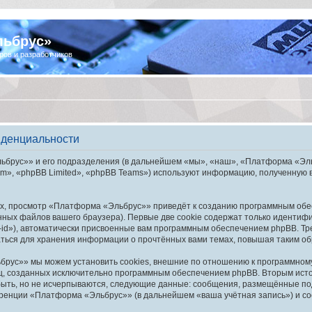
льбрус»
ров и разработчиков
иденциальности
брус»» и его подразделения (в дальнейшем «мы», «наш», «Платформа «Эльбру
», «phpBB Limited», «phpBB Teams») используют информацию, полученную во
х, просмотр «Платформа «Эльбрус»» приведёт к созданию программным обе
ных файлов вашего браузера). Первые две cookie содержат только идентифик
id»), автоматически присвоенные вам программным обеспечением phpBB. Тре
ься для хранения информации о прочтённых вами темах, повышая таким об
рус»» мы можем установить cookies, внешние по отношению к программному 
иц, созданных исключительно программным обеспечением phpBB. Вторым ис
быть, но не исчерпываются, следующие данные: сообщения, размещённые по
еренции «Платформа «Эльбрус»» (в дальнейшем «ваша учётная запись») и со