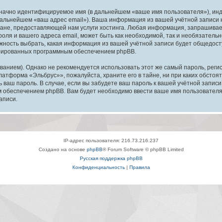
означно идентифицируемое имя (в дальнейшем «ваше имя пользователя»), ин
в дальнейшем «ваш адрес email»). Ваша информация из вашей учётной запис
ане, предоставляющей нам услуги хостинга. Любая информация, запрашива
оля и вашего адреса email, может быть как необходимой, так и необязатель
ность выбрать, какая информация из вашей учётной записи будет общедоступ
ерированных программным обеспечением phpBB.
ием). Однако не рекомендуется использовать этот же самый пароль, регист
латформа «Эльбрус»», пожалуйста, храните его в тайне, ни при каких обсто
ть ваш пароль. В случае, если вы забудете ваш пароль к вашей учётной запи
обеспечением phpBB. Вам будет необходимо ввести ваше имя пользователя и
аписи.
IP-адрес пользователя: 216.73.216.237
Создано на основе
phpBB
® Forum Software © phpBB Limited
Русская поддержка phpBB
Конфиденциальность
|
Правила