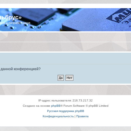
льбрус»
ров и разработчиков
ые данной конференцией?
IP-адрес пользователя: 216.73.217.32
Создано на основе
phpBB
® Forum Software © phpBB Limited
Русская поддержка phpBB
Конфиденциальность
|
Правила