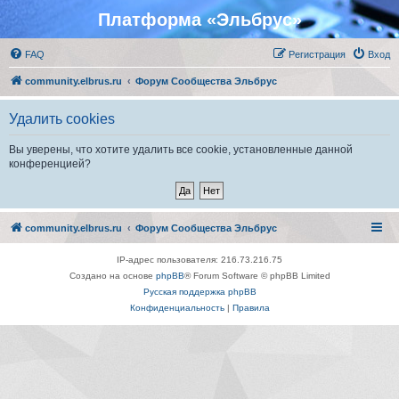
Платформа «Эльбрус»
FAQ
Регистрация
Вход
community.elbrus.ru
Форум Сообщества Эльбрус
Удалить cookies
Вы уверены, что хотите удалить все cookie, установленные данной
конференцией?
community.elbrus.ru
Форум Сообщества Эльбрус
IP-адрес пользователя: 216.73.216.75
Создано на основе
phpBB
® Forum Software © phpBB Limited
Русская поддержка phpBB
Конфиденциальность
|
Правила