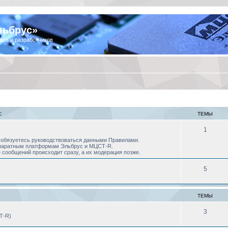
льбрус»
ров и разработчиков
С
ТЕМЫ
1
 Вы обязуетесь руководствоваться данными Правилами.
аппаратным платформам Эльбрус и МЦСТ-R.
 сообщений происходит сразу, а их модерация позже.
5
ТЕМЫ
3
Т-R)