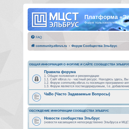
Платформа «Э
Форум пользователей, партнё
FAQ
community.elbrus.ru
Форум Сообщества Эльбрус
ОБЩАЯ ИНФОРМАЦИЯ О ФОРУМЕ И САЙТЕ СООБЩЕСТВА ЭЛЬБРУ
Правила форума
1. Общие положения и рекомендации
1.1. Сайт elbrus.ru - частный ресурс. Находясь здесь,
1.2. Форум community.elbrus.ru посвящен программно-
1.3. Форум является постмодерируемым, т.е. добавление
ЧаВо (Часто Задаваемые Вопросы)
ОБСУЖДЕНИЕ ИНФОРМАЦИИ СООБЩЕСТВА ЭЛЬБРУС
Новости сообщества Эльбрус
(новости касающиеся непосредственно Эльбруса и МЦС