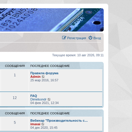
Регистрация
Вход
Текущее время: 10 авг 2026, 09:11
СООБЩЕНИЯ
ПОСЛЕДНЕЕ СООБЩЕНИЕ
Правила форума
1
П
Admin
е
25 мар 2016, 16:57
р
е
й
т
FAQ
12
и
П
Dimelsondr
к
е
04 фев 2021, 12:34
п
р
о
е
с
й
СООБЩЕНИЯ
ПОСЛЕДНЕЕ СООБЩЕНИЕ
л
т
е
и
Вебинар "Производительность с…
5
д
П
к
imaxai
н
е
п
04 дек 2020, 15:45
е
р
о