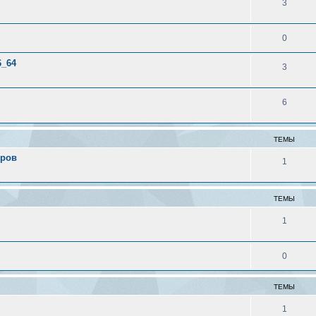
3
0
6_64
3
6
ТЕМЫ
еров
1
ТЕМЫ
1
0
ТЕМЫ
1