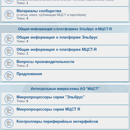
Темы:
1
Материалы сообщества
(статьи, книги, публикации МЦСТ и партнёров)
Темы:
4
Общая информация о платформах Эльбрус и МЦСТ-R
Общая информация о платформе Эльбрус
Темы:
4
Общая информация о платформе МЦСТ-R
Темы:
1
Вопросы производительности
Темы:
2
Предложения
Интегральные микросхемы АО "МЦСТ"
Микропроцессоры серии "Эльбрус"
Темы:
6
Микропроцессоры серии МЦСТ R
Контроллеры периферийных интерфейсов