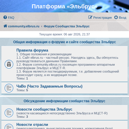
Платформа «Эльбрус»
FAQ
Регистрация
Вход
community.elbrus.ru
Форум Сообщества Эльбрус
Текущее время: 06 авг 2026, 21:37
Общая информация о форуме и сайте сообщества Эльбрус
Правила форума
1. Общие положения и рекомендации
1.1. Сайт elbrus.ru - частный ресурс. Находясь здесь, Вы обязуетесь
руководствоваться данными Правилами.
1.2. Форум community.elbrus.ru посвящен программно-аппаратным
платформам Эльбрус и МЦСТ-R.
1.3. Форум является постмодерируемым, т.е. добавление сообщений
происходит сразу, а их модерация позже.
Темы:
1
ЧаВо (Часто Задаваемые Вопросы)
Темы:
5
Обсуждение информации сообщества Эльбрус
Новости сообщества Эльбрус
(новости касающиеся непосредственно Эльбруса и МЦСТ-R)
Темы:
3
Новости отрасли
(микроэлектроника, вычислительная техника, нормативная база)