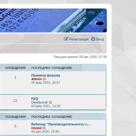
Регистрация
Вход
Текущее время: 08 авг 2026, 07:39
СООБЩЕНИЯ
ПОСЛЕДНЕЕ СООБЩЕНИЕ
Правила форума
1
П
Admin
е
25 мар 2016, 16:57
р
е
й
т
FAQ
12
и
П
Dimelsondr
к
е
04 фев 2021, 12:34
п
р
о
е
с
й
СООБЩЕНИЯ
ПОСЛЕДНЕЕ СООБЩЕНИЕ
л
т
е
и
Вебинар "Производительность с…
5
д
П
к
imaxai
н
е
п
04 дек 2020, 15:45
е
р
о