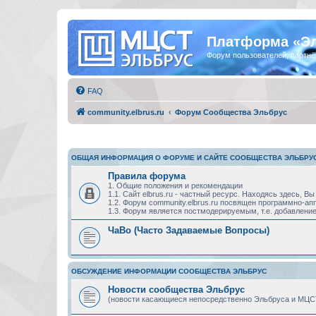
Платформа «Э
Форум пользователей, партнё
FAQ
community.elbrus.ru
Форум Сообщества Эльбрус
ОБЩАЯ ИНФОРМАЦИЯ О ФОРУМЕ И САЙТЕ СООБЩЕСТВА ЭЛЬБРУ
Правила форума
1. Общие положения и рекомендации
1.1. Сайт elbrus.ru - частный ресурс. Находясь здесь,
1.2. Форум community.elbrus.ru посвящен программно-
1.3. Форум является постмодерируемым, т.е. добавление
ЧаВо (Часто Задаваемые Вопросы)
ОБСУЖДЕНИЕ ИНФОРМАЦИИ СООБЩЕСТВА ЭЛЬБРУС
Новости сообщества Эльбрус
(новости касающиеся непосредственно Эльбруса и МЦС