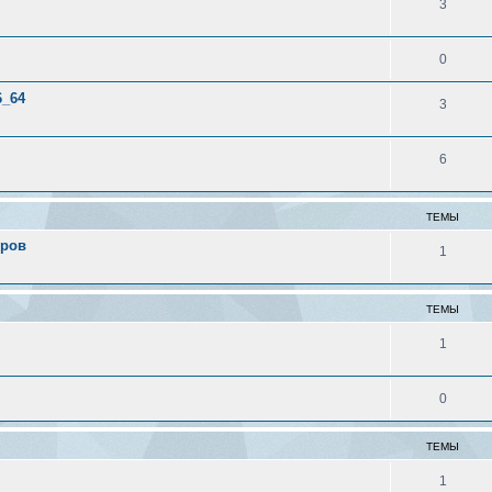
3
0
6_64
3
6
ТЕМЫ
еров
1
ТЕМЫ
1
0
ТЕМЫ
1