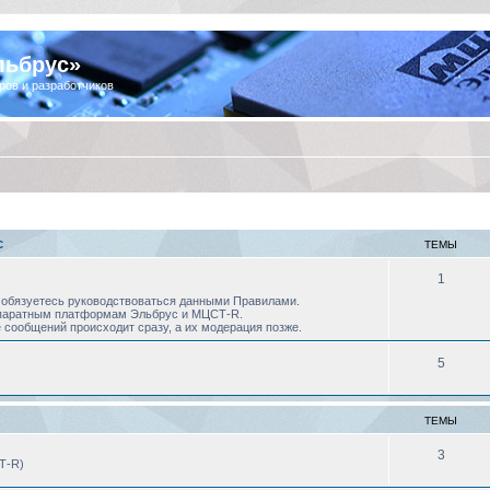
льбрус»
ров и разработчиков
С
ТЕМЫ
1
 Вы обязуетесь руководствоваться данными Правилами.
аппаратным платформам Эльбрус и МЦСТ-R.
 сообщений происходит сразу, а их модерация позже.
5
ТЕМЫ
3
Т-R)