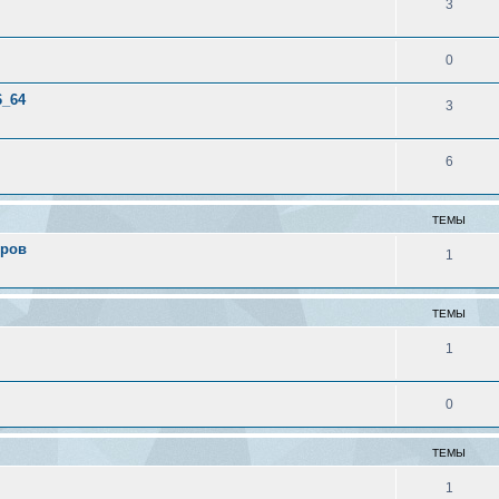
3
0
6_64
3
6
ТЕМЫ
еров
1
ТЕМЫ
1
0
ТЕМЫ
1