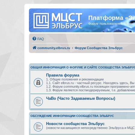
Платформа «Э
Форум пользователей, партнё
FAQ
community.elbrus.ru
Форум Сообщества Эльбрус
ОБЩАЯ ИНФОРМАЦИЯ О ФОРУМЕ И САЙТЕ СООБЩЕСТВА ЭЛЬБРУ
Правила форума
1. Общие положения и рекомендации
1.1. Сайт elbrus.ru - частный ресурс. Находясь здесь,
1.2. Форум community.elbrus.ru посвящен программно-
1.3. Форум является постмодерируемым, т.е. добавление
ЧаВо (Часто Задаваемые Вопросы)
ОБСУЖДЕНИЕ ИНФОРМАЦИИ СООБЩЕСТВА ЭЛЬБРУС
Новости сообщества Эльбрус
(новости касающиеся непосредственно Эльбруса и МЦС