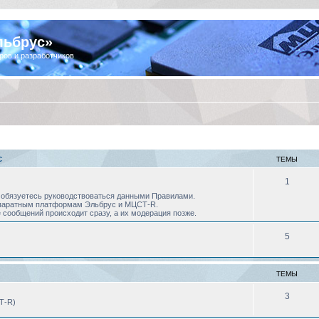
льбрус»
ров и разработчиков
С
ТЕМЫ
1
 Вы обязуетесь руководствоваться данными Правилами.
аппаратным платформам Эльбрус и МЦСТ-R.
 сообщений происходит сразу, а их модерация позже.
5
ТЕМЫ
3
Т-R)