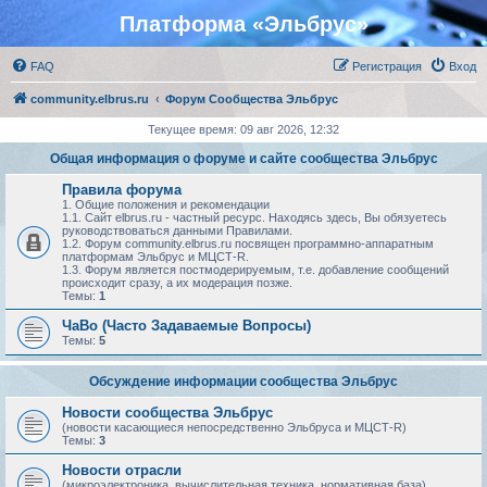
Платформа «Эльбрус»
FAQ
Регистрация
Вход
community.elbrus.ru
Форум Сообщества Эльбрус
Текущее время: 09 авг 2026, 12:32
Общая информация о форуме и сайте сообщества Эльбрус
Правила форума
1. Общие положения и рекомендации
1.1. Сайт elbrus.ru - частный ресурс. Находясь здесь, Вы обязуетесь
руководствоваться данными Правилами.
1.2. Форум community.elbrus.ru посвящен программно-аппаратным
платформам Эльбрус и МЦСТ-R.
1.3. Форум является постмодерируемым, т.е. добавление сообщений
происходит сразу, а их модерация позже.
Темы:
1
ЧаВо (Часто Задаваемые Вопросы)
Темы:
5
Обсуждение информации сообщества Эльбрус
Новости сообщества Эльбрус
(новости касающиеся непосредственно Эльбруса и МЦСТ-R)
Темы:
3
Новости отрасли
(микроэлектроника, вычислительная техника, нормативная база)