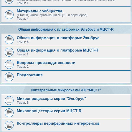
Темы:
1
Материалы сообщества
(статьи, книги, публикации МЦСТ и партнёров)
Темы:
4
Общая информация о платформах Эльбрус и МЦСТ-R
Общая информация о платформе Эльбрус
Темы:
4
Общая информация о платформе МЦСТ-R
Темы:
1
Вопросы производительности
Темы:
2
Предложения
Интегральные микросхемы АО "МЦСТ"
Микропроцессоры серии "Эльбрус"
Темы:
6
Микропроцессоры серии МЦСТ R
Контроллеры периферийных интерфейсов