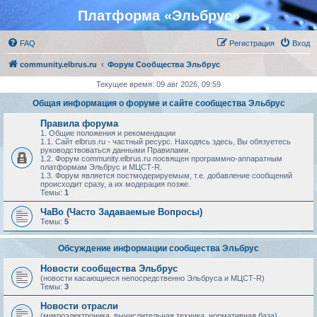
Платформа «Эльбрус»
FAQ
Регистрация
Вход
community.elbrus.ru
Форум Сообщества Эльбрус
Текущее время: 09 авг 2026, 09:59
Общая информация о форуме и сайте сообщества Эльбрус
Правила форума
1. Общие положения и рекомендации
1.1. Сайт elbrus.ru - частный ресурс. Находясь здесь, Вы обязуетесь
руководствоваться данными Правилами.
1.2. Форум community.elbrus.ru посвящен программно-аппаратным
платформам Эльбрус и МЦСТ-R.
1.3. Форум является постмодерируемым, т.е. добавление сообщений
происходит сразу, а их модерация позже.
Темы:
1
ЧаВо (Часто Задаваемые Вопросы)
Темы:
5
Обсуждение информации сообщества Эльбрус
Новости сообщества Эльбрус
(новости касающиеся непосредственно Эльбруса и МЦСТ-R)
Темы:
3
Новости отрасли
(микроэлектроника, вычислительная техника, нормативная база)