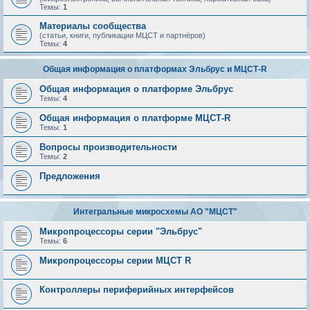
Темы:
1
Материалы сообщества
(статьи, книги, публикации МЦСТ и партнёров)
Темы:
4
Общая информация о платформах Эльбрус и МЦСТ-R
Общая информация о платформе Эльбрус
Темы:
4
Общая информация о платформе МЦСТ-R
Темы:
1
Вопросы производительности
Темы:
2
Предложения
Интегральные микросхемы АО "МЦСТ"
Микропроцессоры серии "Эльбрус"
Темы:
6
Микропроцессоры серии МЦСТ R
Контроллеры периферийных интерфейсов