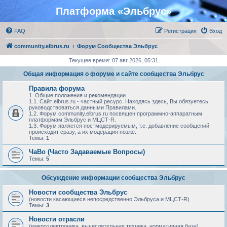
Платформа «Эльбрус»
FAQ
Регистрация
Вход
community.elbrus.ru
Форум Сообщества Эльбрус
Текущее время: 07 авг 2026, 05:31
Общая информация о форуме и сайте сообщества Эльбрус
Правила форума
1. Общие положения и рекомендации
1.1. Сайт elbrus.ru - частный ресурс. Находясь здесь, Вы обязуетесь
руководствоваться данными Правилами.
1.2. Форум community.elbrus.ru посвящен программно-аппаратным
платформам Эльбрус и МЦСТ-R.
1.3. Форум является постмодерируемым, т.е. добавление сообщений
происходит сразу, а их модерация позже.
Темы:
1
ЧаВо (Часто Задаваемые Вопросы)
Темы:
5
Обсуждение информации сообщества Эльбрус
Новости сообщества Эльбрус
(новости касающиеся непосредственно Эльбруса и МЦСТ-R)
Темы:
3
Новости отрасли
(микроэлектроника, вычислительная техника, нормативная база)