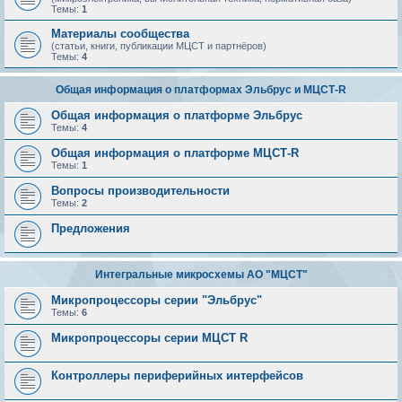
Темы:
1
Материалы сообщества
(статьи, книги, публикации МЦСТ и партнёров)
Темы:
4
Общая информация о платформах Эльбрус и МЦСТ-R
Общая информация о платформе Эльбрус
Темы:
4
Общая информация о платформе МЦСТ-R
Темы:
1
Вопросы производительности
Темы:
2
Предложения
Интегральные микросхемы АО "МЦСТ"
Микропроцессоры серии "Эльбрус"
Темы:
6
Микропроцессоры серии МЦСТ R
Контроллеры периферийных интерфейсов