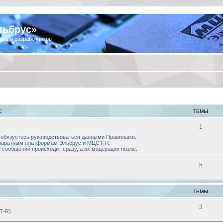
льбрус»
ров и разработчиков
С
ТЕМЫ
1
 Вы обязуетесь руководствоваться данными Правилами.
аппаратным платформам Эльбрус и МЦСТ-R.
 сообщений происходит сразу, а их модерация позже.
5
ТЕМЫ
3
Т-R)