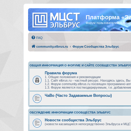
Платформа «Э
Форум пользователей, партнё
FAQ
community.elbrus.ru
Форум Сообщества Эльбрус
ОБЩАЯ ИНФОРМАЦИЯ О ФОРУМЕ И САЙТЕ СООБЩЕСТВА ЭЛЬБРУ
Правила форума
1. Общие положения и рекомендации
1.1. Сайт elbrus.ru - частный ресурс. Находясь здесь,
1.2. Форум community.elbrus.ru посвящен программно-
1.3. Форум является постмодерируемым, т.е. добавление
ЧаВо (Часто Задаваемые Вопросы)
ОБСУЖДЕНИЕ ИНФОРМАЦИИ СООБЩЕСТВА ЭЛЬБРУС
Новости сообщества Эльбрус
(новости касающиеся непосредственно Эльбруса и МЦС