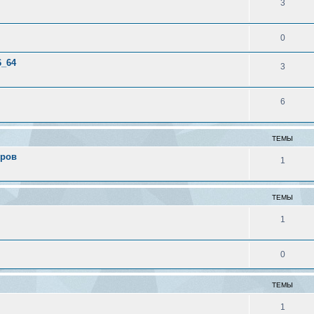
3
0
6_64
3
6
ТЕМЫ
еров
1
ТЕМЫ
1
0
ТЕМЫ
1