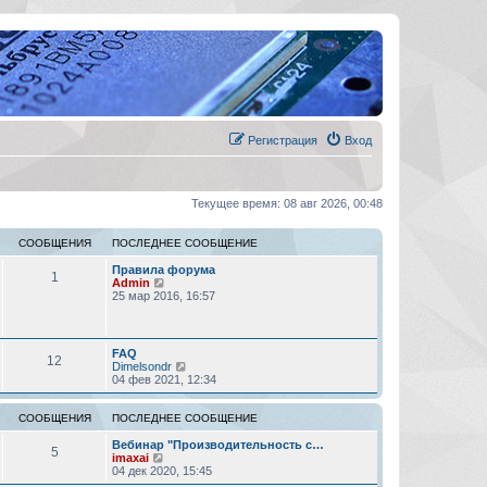
Регистрация
Вход
Текущее время: 08 авг 2026, 00:48
СООБЩЕНИЯ
ПОСЛЕДНЕЕ СООБЩЕНИЕ
Правила форума
1
П
Admin
е
25 мар 2016, 16:57
р
е
й
т
FAQ
12
и
П
Dimelsondr
к
е
04 фев 2021, 12:34
п
р
о
е
с
й
СООБЩЕНИЯ
ПОСЛЕДНЕЕ СООБЩЕНИЕ
л
т
е
и
Вебинар "Производительность с…
5
д
П
к
imaxai
н
е
п
04 дек 2020, 15:45
е
р
о