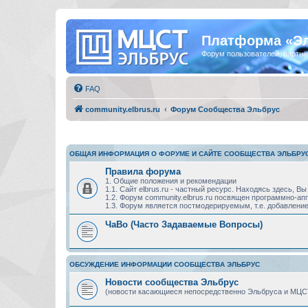
Платформа «Э
Форум пользователей, партнё
FAQ
community.elbrus.ru
Форум Сообщества Эльбрус
ОБЩАЯ ИНФОРМАЦИЯ О ФОРУМЕ И САЙТЕ СООБЩЕСТВА ЭЛЬБРУ
Правила форума
1. Общие положения и рекомендации
1.1. Сайт elbrus.ru - частный ресурс. Находясь здесь,
1.2. Форум community.elbrus.ru посвящен программно-
1.3. Форум является постмодерируемым, т.е. добавление
ЧаВо (Часто Задаваемые Вопросы)
ОБСУЖДЕНИЕ ИНФОРМАЦИИ СООБЩЕСТВА ЭЛЬБРУС
Новости сообщества Эльбрус
(новости касающиеся непосредственно Эльбруса и МЦС