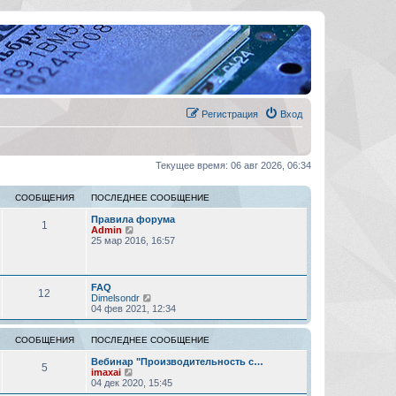
Регистрация
Вход
Текущее время: 06 авг 2026, 06:34
СООБЩЕНИЯ
ПОСЛЕДНЕЕ СООБЩЕНИЕ
Правила форума
1
П
Admin
е
25 мар 2016, 16:57
р
е
й
т
FAQ
12
и
П
Dimelsondr
к
е
04 фев 2021, 12:34
п
р
о
е
с
й
СООБЩЕНИЯ
ПОСЛЕДНЕЕ СООБЩЕНИЕ
л
т
е
и
Вебинар "Производительность с…
5
д
П
к
imaxai
н
е
п
04 дек 2020, 15:45
е
р
о