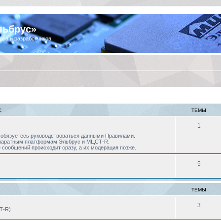
льбрус»
ров и разработчиков
С
ТЕМЫ
1
 Вы обязуетесь руководствоваться данными Правилами.
аппаратным платформам Эльбрус и МЦСТ-R.
 сообщений происходит сразу, а их модерация позже.
5
ТЕМЫ
3
Т-R)