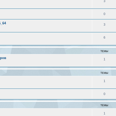
3
0
6_64
3
6
ТЕМЫ
еров
1
ТЕМЫ
1
0
ТЕМЫ
1