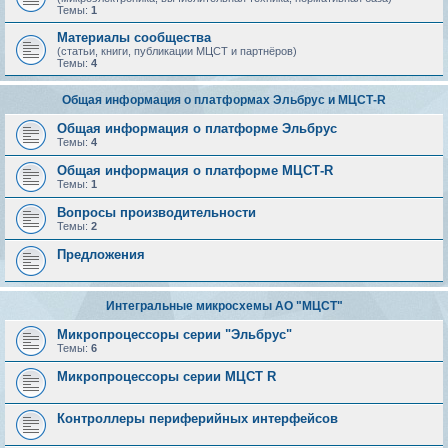
Темы:
1
Материалы сообщества
(статьи, книги, публикации МЦСТ и партнёров)
Темы:
4
Общая информация о платформах Эльбрус и МЦСТ-R
Общая информация о платформе Эльбрус
Темы:
4
Общая информация о платформе МЦСТ-R
Темы:
1
Вопросы производительности
Темы:
2
Предложения
Интегральные микросхемы АО "МЦСТ"
Микропроцессоры серии "Эльбрус"
Темы:
6
Микропроцессоры серии МЦСТ R
Контроллеры периферийных интерфейсов