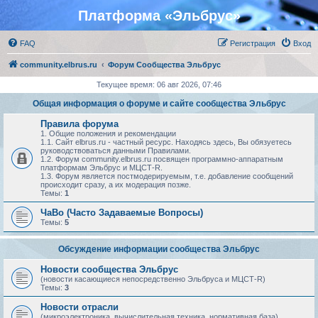
Платформа «Эльбрус»
FAQ
Регистрация
Вход
community.elbrus.ru
Форум Сообщества Эльбрус
Текущее время: 06 авг 2026, 07:46
Общая информация о форуме и сайте сообщества Эльбрус
Правила форума
1. Общие положения и рекомендации
1.1. Сайт elbrus.ru - частный ресурс. Находясь здесь, Вы обязуетесь
руководствоваться данными Правилами.
1.2. Форум community.elbrus.ru посвящен программно-аппаратным
платформам Эльбрус и МЦСТ-R.
1.3. Форум является постмодерируемым, т.е. добавление сообщений
происходит сразу, а их модерация позже.
Темы:
1
ЧаВо (Часто Задаваемые Вопросы)
Темы:
5
Обсуждение информации сообщества Эльбрус
Новости сообщества Эльбрус
(новости касающиеся непосредственно Эльбруса и МЦСТ-R)
Темы:
3
Новости отрасли
(микроэлектроника, вычислительная техника, нормативная база)