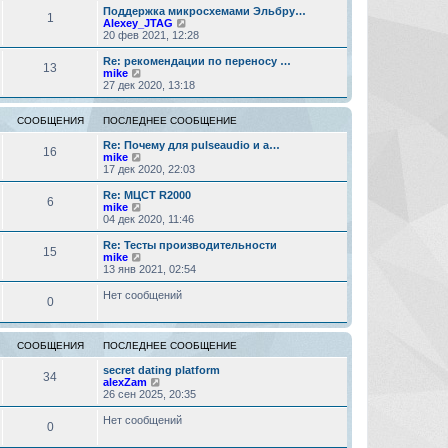
м
е
с
Поддержка микросхемами Эльбру…
у
1
й
л
П
Alexey_JTAG
с
т
е
е
20 фев 2021, 12:28
о
и
д
р
о
к
н
е
Re: рекомендации по переносу …
б
13
п
е
й
П
mike
щ
о
м
т
е
27 дек 2020, 13:18
е
с
у
и
р
н
л
с
к
е
и
е
о
п
й
СООБЩЕНИЯ
ПОСЛЕДНЕЕ СООБЩЕНИЕ
ю
д
о
о
т
н
б
с
и
Re: Почему для pulseaudio и a…
16
е
щ
л
к
П
mike
м
е
е
п
е
17 дек 2020, 22:03
у
н
д
о
р
с
и
н
с
е
Re: МЦСТ R2000
о
ю
6
е
л
й
П
mike
о
м
е
т
е
04 дек 2020, 11:46
б
у
д
и
р
щ
с
н
к
е
Re: Тесты производительности
е
о
15
е
п
й
П
mike
н
о
м
о
т
е
13 янв 2021, 02:54
и
б
у
с
и
р
ю
щ
с
л
к
е
Нет сообщений
е
о
е
0
п
й
н
о
д
о
т
и
б
н
с
и
ю
щ
е
л
к
СООБЩЕНИЯ
ПОСЛЕДНЕЕ СООБЩЕНИЕ
е
м
е
п
н
у
д
о
secret dating platform
и
с
н
34
с
П
alexZam
ю
о
е
л
е
26 сен 2025, 20:35
о
м
е
р
б
у
д
е
Нет сообщений
щ
с
н
0
й
е
о
е
т
н
о