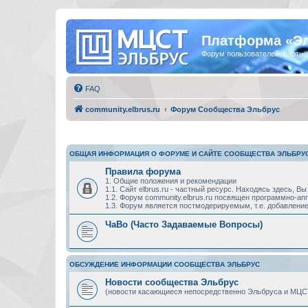
Платформа «Э
Форум пользователей, партнё
FAQ
community.elbrus.ru
Форум Сообщества Эльбрус
ОБЩАЯ ИНФОРМАЦИЯ О ФОРУМЕ И САЙТЕ СООБЩЕСТВА ЭЛЬБРУ
Правила форума
1. Общие положения и рекомендации
1.1. Сайт elbrus.ru - частный ресурс. Находясь здесь,
1.2. Форум community.elbrus.ru посвящен программно-
1.3. Форум является постмодерируемым, т.е. добавление
ЧаВо (Часто Задаваемые Вопросы)
ОБСУЖДЕНИЕ ИНФОРМАЦИИ СООБЩЕСТВА ЭЛЬБРУС
Новости сообщества Эльбрус
(новости касающиеся непосредственно Эльбруса и МЦС