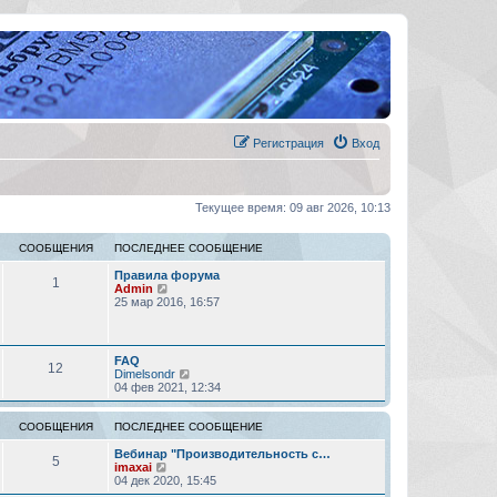
Регистрация
Вход
Текущее время: 09 авг 2026, 10:13
СООБЩЕНИЯ
ПОСЛЕДНЕЕ СООБЩЕНИЕ
Правила форума
1
П
Admin
е
25 мар 2016, 16:57
р
е
й
т
FAQ
12
и
П
Dimelsondr
к
е
04 фев 2021, 12:34
п
р
о
е
с
й
СООБЩЕНИЯ
ПОСЛЕДНЕЕ СООБЩЕНИЕ
л
т
е
и
Вебинар "Производительность с…
5
д
П
к
imaxai
н
е
п
04 дек 2020, 15:45
е
р
о