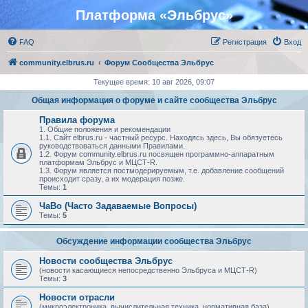
Платформа «Эльбрус»
FAQ
Регистрация
Вход
community.elbrus.ru
Форум Сообщества Эльбрус
Текущее время: 10 авг 2026, 09:07
Общая информация о форуме и сайте сообщества Эльбрус
Правила форума
1. Общие положения и рекомендации
1.1. Сайт elbrus.ru - частный ресурс. Находясь здесь, Вы обязуетесь
руководствоваться данными Правилами.
1.2. Форум community.elbrus.ru посвящен программно-аппаратным
платформам Эльбрус и МЦСТ-R.
1.3. Форум является постмодерируемым, т.е. добавление сообщений
происходит сразу, а их модерация позже.
Темы:
1
ЧаВо (Часто Задаваемые Вопросы)
Темы:
5
Обсуждение информации сообщества Эльбрус
Новости сообщества Эльбрус
(новости касающиеся непосредственно Эльбруса и МЦСТ-R)
Темы:
3
Новости отрасли
(микроэлектроника, вычислительная техника, нормативная база)