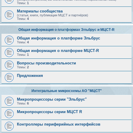
Темы:
1
Материалы сообщества
(статьи, книги, публикации МЦСТ и партнёров)
Темы:
4
Общая информация о платформах Эльбрус и МЦСТ-R
Общая информация о платформе Эльбрус
Темы:
4
Общая информация о платформе МЦСТ-R
Темы:
1
Вопросы производительности
Темы:
2
Предложения
Интегральные микросхемы АО "МЦСТ"
Микропроцессоры серии "Эльбрус"
Темы:
6
Микропроцессоры серии МЦСТ R
Контроллеры периферийных интерфейсов