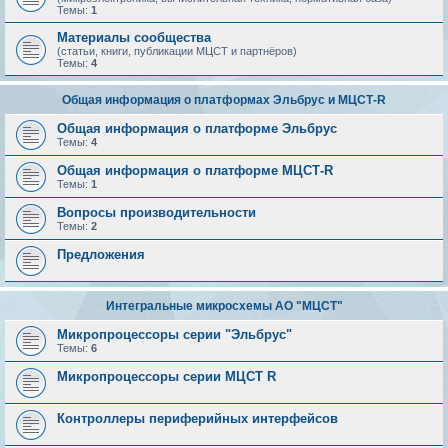
Темы:
1
Материалы сообщества
(статьи, книги, публикации МЦСТ и партнёров)
Темы:
4
Общая информация о платформах Эльбрус и МЦСТ-R
Общая информация о платформе Эльбрус
Темы:
4
Общая информация о платформе МЦСТ-R
Темы:
1
Вопросы производительности
Темы:
2
Предложения
Интегральные микросхемы АО "МЦСТ"
Микропроцессоры серии "Эльбрус"
Темы:
6
Микропроцессоры серии МЦСТ R
Контроллеры периферийных интерфейсов