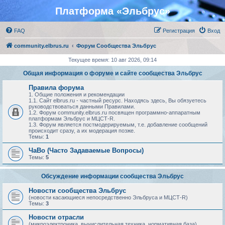
Платформа «Эльбрус»
FAQ
Регистрация
Вход
community.elbrus.ru
Форум Сообщества Эльбрус
Текущее время: 10 авг 2026, 09:14
Общая информация о форуме и сайте сообщества Эльбрус
Правила форума
1. Общие положения и рекомендации
1.1. Сайт elbrus.ru - частный ресурс. Находясь здесь, Вы обязуетесь
руководствоваться данными Правилами.
1.2. Форум community.elbrus.ru посвящен программно-аппаратным
платформам Эльбрус и МЦСТ-R.
1.3. Форум является постмодерируемым, т.е. добавление сообщений
происходит сразу, а их модерация позже.
Темы:
1
ЧаВо (Часто Задаваемые Вопросы)
Темы:
5
Обсуждение информации сообщества Эльбрус
Новости сообщества Эльбрус
(новости касающиеся непосредственно Эльбруса и МЦСТ-R)
Темы:
3
Новости отрасли
(микроэлектроника, вычислительная техника, нормативная база)