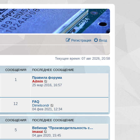
Регистрация
Вход
Текущее время: 07 авг 2026, 20:58
СООБЩЕНИЯ
ПОСЛЕДНЕЕ СООБЩЕНИЕ
Правила форума
1
П
Admin
е
25 мар 2016, 16:57
р
е
й
т
FAQ
12
и
П
Dimelsondr
к
е
04 фев 2021, 12:34
п
р
о
е
с
й
СООБЩЕНИЯ
ПОСЛЕДНЕЕ СООБЩЕНИЕ
л
т
е
и
Вебинар "Производительность с…
5
д
П
к
imaxai
н
е
п
04 дек 2020, 15:45
е
р
о