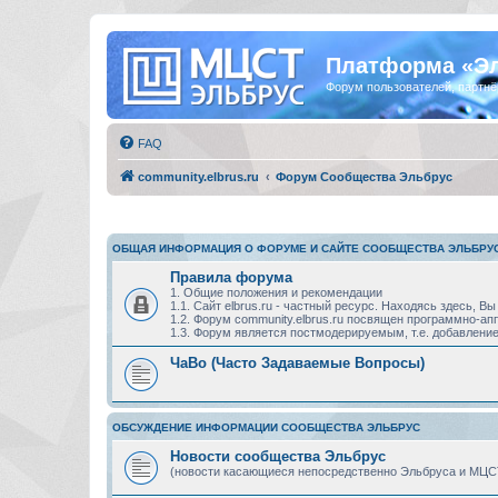
Платформа «Э
Форум пользователей, партнё
FAQ
community.elbrus.ru
Форум Сообщества Эльбрус
ОБЩАЯ ИНФОРМАЦИЯ О ФОРУМЕ И САЙТЕ СООБЩЕСТВА ЭЛЬБРУ
Правила форума
1. Общие положения и рекомендации
1.1. Сайт elbrus.ru - частный ресурс. Находясь здесь,
1.2. Форум community.elbrus.ru посвящен программно-
1.3. Форум является постмодерируемым, т.е. добавление
ЧаВо (Часто Задаваемые Вопросы)
ОБСУЖДЕНИЕ ИНФОРМАЦИИ СООБЩЕСТВА ЭЛЬБРУС
Новости сообщества Эльбрус
(новости касающиеся непосредственно Эльбруса и МЦС