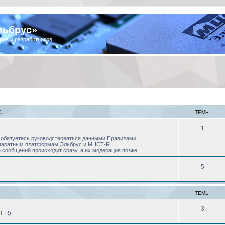
льбрус»
ров и разработчиков
С
ТЕМЫ
1
 Вы обязуетесь руководствоваться данными Правилами.
аппаратным платформам Эльбрус и МЦСТ-R.
 сообщений происходит сразу, а их модерация позже.
5
ТЕМЫ
3
Т-R)