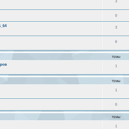
3
0
6_64
3
6
ТЕМЫ
еров
1
ТЕМЫ
1
0
ТЕМЫ
1