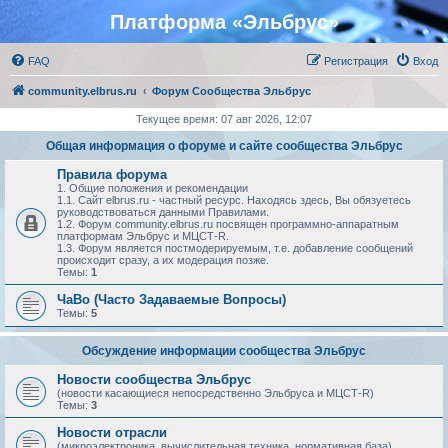
Платформа «Эльбрус»
FAQ
Регистрация
Вход
community.elbrus.ru
Форум Сообщества Эльбрус
Текущее время: 07 авг 2026, 12:07
Общая информация о форуме и сайте сообщества Эльбрус
Правила форума
1. Общие положения и рекомендации
1.1. Сайт elbrus.ru - частный ресурс. Находясь здесь, Вы обязуетесь
руководствоваться данными Правилами.
1.2. Форум community.elbrus.ru посвящен программно-аппаратным
платформам Эльбрус и МЦСТ-R.
1.3. Форум является постмодерируемым, т.е. добавление сообщений
происходит сразу, а их модерация позже.
Темы:
1
ЧаВо (Часто Задаваемые Вопросы)
Темы:
5
Обсуждение информации сообщества Эльбрус
Новости сообщества Эльбрус
(новости касающиеся непосредственно Эльбруса и МЦСТ-R)
Темы:
3
Новости отрасли
(микроэлектроника, вычислительная техника, нормативная база)