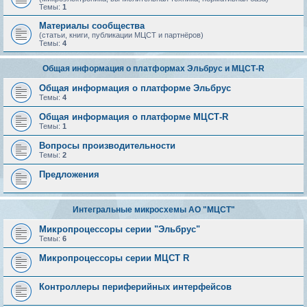
Темы:
1
Материалы сообщества
(статьи, книги, публикации МЦСТ и партнёров)
Темы:
4
Общая информация о платформах Эльбрус и МЦСТ-R
Общая информация о платформе Эльбрус
Темы:
4
Общая информация о платформе МЦСТ-R
Темы:
1
Вопросы производительности
Темы:
2
Предложения
Интегральные микросхемы АО "МЦСТ"
Микропроцессоры серии "Эльбрус"
Темы:
6
Микропроцессоры серии МЦСТ R
Контроллеры периферийных интерфейсов