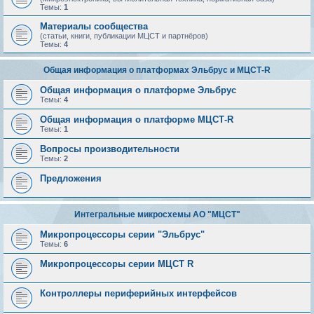
Темы:
1
Материалы сообщества
(статьи, книги, публикации МЦСТ и партнёров)
Темы:
4
Общая информация о платформах Эльбрус и МЦСТ-R
Общая информация о платформе Эльбрус
Темы:
4
Общая информация о платформе МЦСТ-R
Темы:
1
Вопросы производительности
Темы:
2
Предложения
Интегральные микросхемы АО "МЦСТ"
Микропроцессоры серии "Эльбрус"
Темы:
6
Микропроцессоры серии МЦСТ R
Контроллеры периферийных интерфейсов