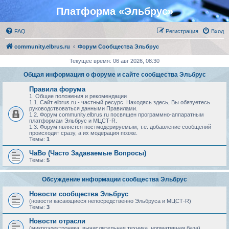
Платформа «Эльбрус»
FAQ
Регистрация
Вход
community.elbrus.ru
Форум Сообщества Эльбрус
Текущее время: 06 авг 2026, 08:30
Общая информация о форуме и сайте сообщества Эльбрус
Правила форума
1. Общие положения и рекомендации
1.1. Сайт elbrus.ru - частный ресурс. Находясь здесь, Вы обязуетесь
руководствоваться данными Правилами.
1.2. Форум community.elbrus.ru посвящен программно-аппаратным
платформам Эльбрус и МЦСТ-R.
1.3. Форум является постмодерируемым, т.е. добавление сообщений
происходит сразу, а их модерация позже.
Темы:
1
ЧаВо (Часто Задаваемые Вопросы)
Темы:
5
Обсуждение информации сообщества Эльбрус
Новости сообщества Эльбрус
(новости касающиеся непосредственно Эльбруса и МЦСТ-R)
Темы:
3
Новости отрасли
(микроэлектроника, вычислительная техника, нормативная база)