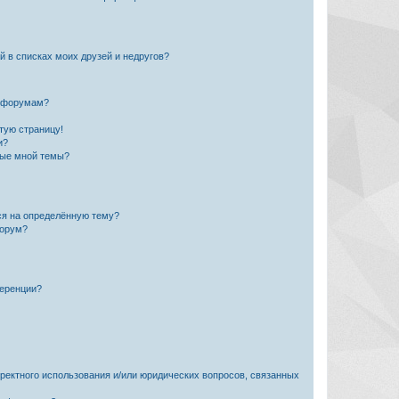
й в списках моих друзей и недругов?
и форумам?
стую страницу!
и?
ные мной темы?
ься на определённую тему?
форум?
ференции?
рректного использования и/или юридических вопросов, связанных