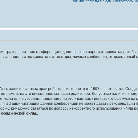
Как мне связаться с администратором 
дминистратор настроил конференцию: должны ли вы зарегистрироваться, чтобы
 анонимным пользователям: аватары, личные сообщения, отправка email-сооб
.
 или Акт о защите частных прав ребёнка в интернете от 1998 г. — это закон Со
т, иметь на это письменное согласие родителей. Допустимо наличие иного
 Если вы не уверены, применимо ли это к вам, как к регистрирующемуся на 
Limited администрация данной конференции не может давать рекомендаций 
ос «С кем можно связаться по вопросу некорректного использования и/или ю
т юридической силы.
.