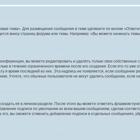
овая тема». Для размещения сообщения в теме щёлкните по кнопке «Ответит
ится внизу страниц форума или темы. Например: «Вы можете начинать темы»
конференции, вы можете редактировать и удалять только свои собственные 
ько в течение ограниченного времени после его создания. Если кто-то уже 
дату и время последней из них. Эта надпись не появляется, если сообщение 
ию. Учтите, что обычные пользователи не могут удалить сообщение, если на 
создать её в личном разделе. После этого вы можете отметить флажком пун
обавление подписи по умолчанию ко всем вашим сообщениям, сделав соотве
а это, вы сможете отменить добавление подписи в отдельных сообщениях, у