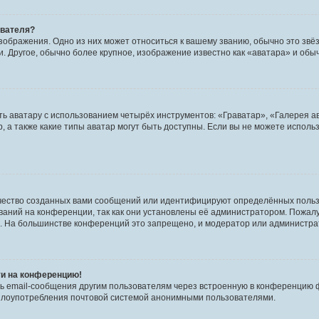
ователя?
зображения. Одно из них может относиться к вашему званию, обычно это звёзд
. Другое, обычно более крупное, изображение известно как «аватара» и обы
ь аватару с использованием четырёх инструментов: «Граватар», «Галерея а
, а также какие типы аватар могут быть доступны. Если вы не можете испол
чество созданных вами сообщений или идентифицируют определённых польз
аний на конференции, так как они установлены её администратором. Пожал
е. На большинстве конференций это запрещено, и модератор или администра
ти на конференцию!
ь email-сообщения другим пользователям через встроенную в конференцию ф
ь злоупотребления почтовой системой анонимными пользователями.