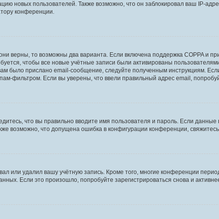
ию новых пользователей. Также возможно, что он заблокировал ваш IP-адре
атору конференции.
они верны, то возможны два варианта. Если включена поддержка COPPA и при 
уется, чтобы все новые учётные записи были активированы пользователями
ам было прислано email-сообщение, следуйте полученным инструкциям. Если
пам-фильтром. Если вы уверены, что ввели правильный адрес email, попробу
едитесь, что вы правильно вводите имя пользователя и пароль. Если данные
Также возможно, что допущена ошибка в конфигурации конференции, свяжитес
вал или удалил вашу учётную запись. Кроме того, многие конференции перио
ных. Если это произошло, попробуйте зарегистрироваться снова и активнее 