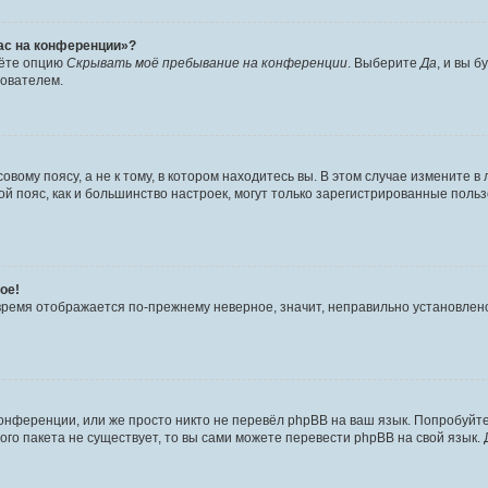
час на конференции»?
дёте опцию
Скрывать моё пребывание на конференции
. Выберите
Да
, и вы 
зователем.
вому поясу, а не к тому, в котором находитесь вы. В этом случае измените в 
овой пояс, как и большинство настроек, могут только зарегистрированные пол
ое!
о время отображается по-прежнему неверное, значит, неправильно установле
онференции, или же просто никто не перевёл phpBB на ваш язык. Попробуйт
вого пакета не существует, то вы сами можете перевести phpBB на свой язы