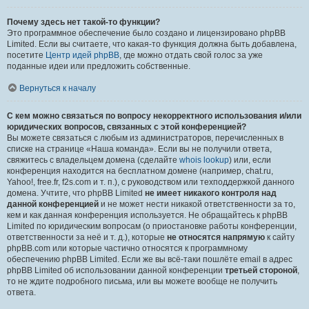
Почему здесь нет такой-то функции?
Это программное обеспечение было создано и лицензировано phpBB
Limited. Если вы считаете, что какая-то функция должна быть добавлена,
посетите
Центр идей phpBB
, где можно отдать свой голос за уже
поданные идеи или предложить собственные.
Вернуться к началу
С кем можно связаться по вопросу некорректного использования и/или
юридических вопросов, связанных с этой конференцией?
Вы можете связаться с любым из администраторов, перечисленных в
списке на странице «Наша команда». Если вы не получили ответа,
свяжитесь с владельцем домена (сделайте
whois lookup
) или, если
конференция находится на бесплатном домене (например, chat.ru,
Yahoo!, free.fr, f2s.com и т. п.), с руководством или техподдержкой данного
домена. Учтите, что phpBB Limited
не имеет никакого контроля над
данной конференцией
и не может нести никакой ответственности за то,
кем и как данная конференция используется. Не обращайтесь к phpBB
Limited по юридическим вопросам (о приостановке работы конференции,
ответственности за неё и т. д.), которые
не относятся напрямую
к сайту
phpBB.com или которые частично относятся к программному
обеспечению phpBB Limited. Если же вы всё-таки пошлёте email в адрес
phpBB Limited об использовании данной конференции
третьей стороной
,
то не ждите подробного письма, или вы можете вообще не получить
ответа.