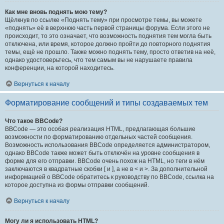
Как мне вновь поднять мою тему?
Щёлкнув по ссылке «Поднять тему» при просмотре темы, вы можете
«поднять» её в верхнюю часть первой страницы форума. Если этого не
происходит, то это означает, что возможность поднятия тем могла быть
отключена, или время, которое должно пройти до повторного поднятия
темы, ещё не прошло. Также можно поднять тему, просто ответив на неё,
однако удостоверьтесь, что тем самым вы не нарушаете правила
конференции, на которой находитесь.
Вернуться к началу
Форматирование сообщений и типы создаваемых тем
Что такое BBCode?
BBCode — это особая реализация HTML, предлагающая большие
возможности по форматированию отдельных частей сообщения.
Возможность использования BBCode определяется администратором,
однако BBCode также может быть отключён на уровне сообщения в
форме для его отправки. BBCode очень похож на HTML, но теги в нём
заключаются в квадратные скобки [ и ], а не в < и >. За дополнительной
информацией о BBCode обратитесь к руководству по BBCode, ссылка на
которое доступна из формы отправки сообщений.
Вернуться к началу
Могу ли я использовать HTML?