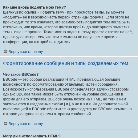
Как мне вновь поднять мою тему?
Щёлкнув по ссылке «Поднять тему» при просмотре темы, вы можете
«поднять» её в верхнюю часть первой страницы форума. Если этого не
происходит, то это означает, что возможность поднятия тем могла быть
отключена, или время, которое должно пройти до повторного поднятия
темы, ещё не прошло. Также можно поднять тему, просто ответив на неё,
однако удостоверьтесь, что тем самым вы не нарушаете правила
конференции, на которой находитесь.
Вернуться к началу
Форматирование сообщений и типы создаваемых тем
Что такое BBCode?
BBCode — это особая реализация HTML, предлагающая большие
возможности по форматированию отдельных частей сообщения.
Возможность использования BBCode определяется администратором,
однако BBCode также может быть отключён на уровне сообщения в
форме для его отправки. BBCode очень похож на HTML, но теги в нём
заключаются в квадратные скобки [ и ], а не в < и >. За дополнительной
информацией о BBCode обратитесь к руководству по BBCode, ссылка на
которое доступна из формы отправки сообщений.
Вернуться к началу
Могу ли я использовать HTML?