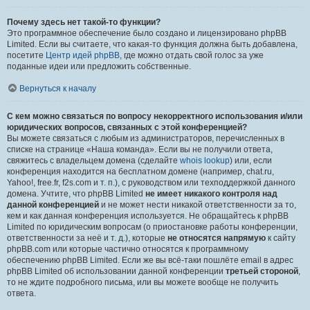
Почему здесь нет такой-то функции?
Это программное обеспечение было создано и лицензировано phpBB
Limited. Если вы считаете, что какая-то функция должна быть добавлена,
посетите
Центр идей phpBB
, где можно отдать свой голос за уже
поданные идеи или предложить собственные.
Вернуться к началу
С кем можно связаться по вопросу некорректного использования и/или
юридических вопросов, связанных с этой конференцией?
Вы можете связаться с любым из администраторов, перечисленных в
списке на странице «Наша команда». Если вы не получили ответа,
свяжитесь с владельцем домена (сделайте
whois lookup
) или, если
конференция находится на бесплатном домене (например, chat.ru,
Yahoo!, free.fr, f2s.com и т. п.), с руководством или техподдержкой данного
домена. Учтите, что phpBB Limited
не имеет никакого контроля над
данной конференцией
и не может нести никакой ответственности за то,
кем и как данная конференция используется. Не обращайтесь к phpBB
Limited по юридическим вопросам (о приостановке работы конференции,
ответственности за неё и т. д.), которые
не относятся напрямую
к сайту
phpBB.com или которые частично относятся к программному
обеспечению phpBB Limited. Если же вы всё-таки пошлёте email в адрес
phpBB Limited об использовании данной конференции
третьей стороной
,
то не ждите подробного письма, или вы можете вообще не получить
ответа.