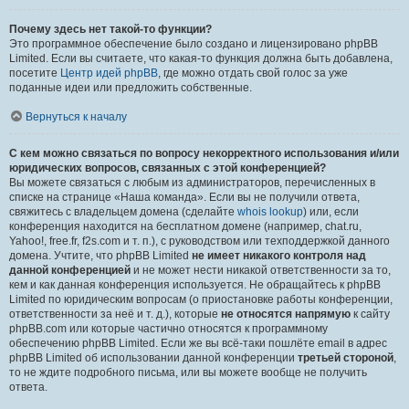
Почему здесь нет такой-то функции?
Это программное обеспечение было создано и лицензировано phpBB
Limited. Если вы считаете, что какая-то функция должна быть добавлена,
посетите
Центр идей phpBB
, где можно отдать свой голос за уже
поданные идеи или предложить собственные.
Вернуться к началу
С кем можно связаться по вопросу некорректного использования и/или
юридических вопросов, связанных с этой конференцией?
Вы можете связаться с любым из администраторов, перечисленных в
списке на странице «Наша команда». Если вы не получили ответа,
свяжитесь с владельцем домена (сделайте
whois lookup
) или, если
конференция находится на бесплатном домене (например, chat.ru,
Yahoo!, free.fr, f2s.com и т. п.), с руководством или техподдержкой данного
домена. Учтите, что phpBB Limited
не имеет никакого контроля над
данной конференцией
и не может нести никакой ответственности за то,
кем и как данная конференция используется. Не обращайтесь к phpBB
Limited по юридическим вопросам (о приостановке работы конференции,
ответственности за неё и т. д.), которые
не относятся напрямую
к сайту
phpBB.com или которые частично относятся к программному
обеспечению phpBB Limited. Если же вы всё-таки пошлёте email в адрес
phpBB Limited об использовании данной конференции
третьей стороной
,
то не ждите подробного письма, или вы можете вообще не получить
ответа.