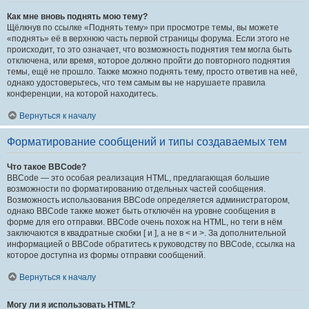
Как мне вновь поднять мою тему?
Щёлкнув по ссылке «Поднять тему» при просмотре темы, вы можете
«поднять» её в верхнюю часть первой страницы форума. Если этого не
происходит, то это означает, что возможность поднятия тем могла быть
отключена, или время, которое должно пройти до повторного поднятия
темы, ещё не прошло. Также можно поднять тему, просто ответив на неё,
однако удостоверьтесь, что тем самым вы не нарушаете правила
конференции, на которой находитесь.
Вернуться к началу
Форматирование сообщений и типы создаваемых тем
Что такое BBCode?
BBCode — это особая реализация HTML, предлагающая большие
возможности по форматированию отдельных частей сообщения.
Возможность использования BBCode определяется администратором,
однако BBCode также может быть отключён на уровне сообщения в
форме для его отправки. BBCode очень похож на HTML, но теги в нём
заключаются в квадратные скобки [ и ], а не в < и >. За дополнительной
информацией о BBCode обратитесь к руководству по BBCode, ссылка на
которое доступна из формы отправки сообщений.
Вернуться к началу
Могу ли я использовать HTML?