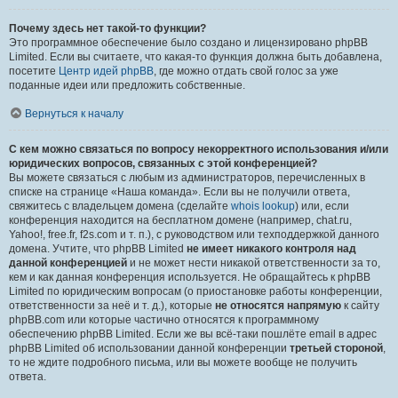
Почему здесь нет такой-то функции?
Это программное обеспечение было создано и лицензировано phpBB
Limited. Если вы считаете, что какая-то функция должна быть добавлена,
посетите
Центр идей phpBB
, где можно отдать свой голос за уже
поданные идеи или предложить собственные.
Вернуться к началу
С кем можно связаться по вопросу некорректного использования и/или
юридических вопросов, связанных с этой конференцией?
Вы можете связаться с любым из администраторов, перечисленных в
списке на странице «Наша команда». Если вы не получили ответа,
свяжитесь с владельцем домена (сделайте
whois lookup
) или, если
конференция находится на бесплатном домене (например, chat.ru,
Yahoo!, free.fr, f2s.com и т. п.), с руководством или техподдержкой данного
домена. Учтите, что phpBB Limited
не имеет никакого контроля над
данной конференцией
и не может нести никакой ответственности за то,
кем и как данная конференция используется. Не обращайтесь к phpBB
Limited по юридическим вопросам (о приостановке работы конференции,
ответственности за неё и т. д.), которые
не относятся напрямую
к сайту
phpBB.com или которые частично относятся к программному
обеспечению phpBB Limited. Если же вы всё-таки пошлёте email в адрес
phpBB Limited об использовании данной конференции
третьей стороной
,
то не ждите подробного письма, или вы можете вообще не получить
ответа.