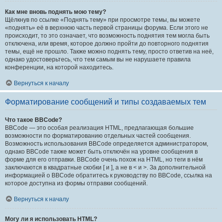
Как мне вновь поднять мою тему?
Щёлкнув по ссылке «Поднять тему» при просмотре темы, вы можете
«поднять» её в верхнюю часть первой страницы форума. Если этого не
происходит, то это означает, что возможность поднятия тем могла быть
отключена, или время, которое должно пройти до повторного поднятия
темы, ещё не прошло. Также можно поднять тему, просто ответив на неё,
однако удостоверьтесь, что тем самым вы не нарушаете правила
конференции, на которой находитесь.
Вернуться к началу
Форматирование сообщений и типы создаваемых тем
Что такое BBCode?
BBCode — это особая реализация HTML, предлагающая большие
возможности по форматированию отдельных частей сообщения.
Возможность использования BBCode определяется администратором,
однако BBCode также может быть отключён на уровне сообщения в
форме для его отправки. BBCode очень похож на HTML, но теги в нём
заключаются в квадратные скобки [ и ], а не в < и >. За дополнительной
информацией о BBCode обратитесь к руководству по BBCode, ссылка на
которое доступна из формы отправки сообщений.
Вернуться к началу
Могу ли я использовать HTML?