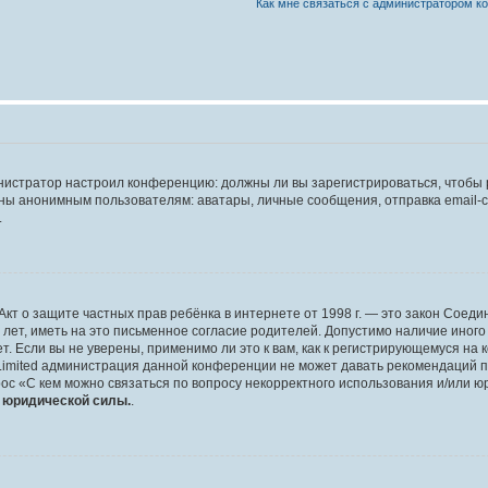
Как мне связаться с администратором 
дминистратор настроил конференцию: должны ли вы зарегистрироваться, чтобы
 анонимным пользователям: аватары, личные сообщения, отправка email-сооб
.
 или Акт о защите частных прав ребёнка в интернете от 1998 г. — это закон Со
т, иметь на это письменное согласие родителей. Допустимо наличие иного
 Если вы не уверены, применимо ли это к вам, как к регистрирующемуся на 
Limited администрация данной конференции не может давать рекомендаций 
ос «С кем можно связаться по вопросу некорректного использования и/или ю
т юридической силы.
.