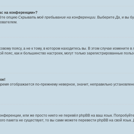
час на конференции»?
дёте опцию
Скрывать моё пребывание на конференции
. Выберите
Да
, и вы 
зователем.
вому поясу, а не к тому, в котором находитесь вы. В этом случае измените в 
овой пояс, как и большинство настроек, могут только зарегистрированные пол
ое!
о время отображается по-прежнему неверное, значит, неправильно установле
онференции, или же просто никто не перевёл phpBB на ваш язык. Попробуйт
вого пакета не существует, то вы сами можете перевести phpBB на свой язы