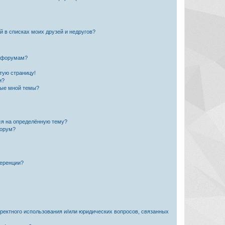
й в списках моих друзей и недругов?
и форумам?
стую страницу!
и?
ные мной темы?
ься на определённую тему?
форум?
ференции?
рректного использования и/или юридических вопросов, связанных