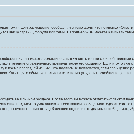
овая тема». Для размещения сообщения в теме щёлкните по кнопке «Ответит
ится внизу страниц форума или темы. Например: «Вы можете начинать темы»
конференции, вы можете редактировать и удалять только свои собственные 
ько в течение ограниченного времени после его создания. Если кто-то уже 
дату и время последней из них. Эта надпись не появляется, если сообщение 
ию. Учтите, что обычные пользователи не могут удалить сообщение, если на 
создать её в личном разделе. После этого вы можете отметить флажком пун
обавление подписи по умолчанию ко всем вашим сообщениям, сделав соотве
а это, вы сможете отменить добавление подписи в отдельных сообщениях, у