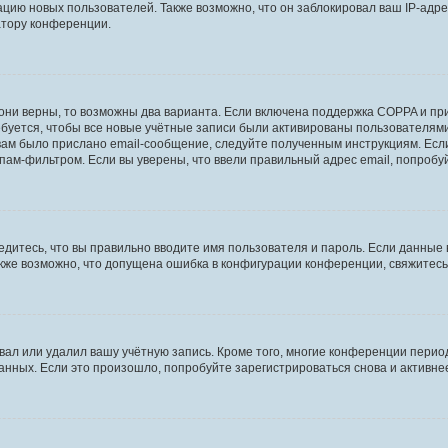
ию новых пользователей. Также возможно, что он заблокировал ваш IP-адре
атору конференции.
они верны, то возможны два варианта. Если включена поддержка COPPA и при 
уется, чтобы все новые учётные записи были активированы пользователями
ам было прислано email-сообщение, следуйте полученным инструкциям. Если
пам-фильтром. Если вы уверены, что ввели правильный адрес email, попробу
едитесь, что вы правильно вводите имя пользователя и пароль. Если данные
Также возможно, что допущена ошибка в конфигурации конференции, свяжитес
вал или удалил вашу учётную запись. Кроме того, многие конференции перио
ных. Если это произошло, попробуйте зарегистрироваться снова и активнее 