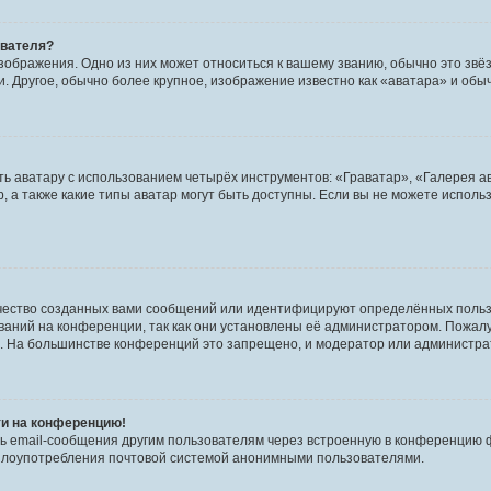
ователя?
зображения. Одно из них может относиться к вашему званию, обычно это звёзд
. Другое, обычно более крупное, изображение известно как «аватара» и обы
ь аватару с использованием четырёх инструментов: «Граватар», «Галерея а
, а также какие типы аватар могут быть доступны. Если вы не можете испол
чество созданных вами сообщений или идентифицируют определённых польз
аний на конференции, так как они установлены её администратором. Пожал
е. На большинстве конференций это запрещено, и модератор или администра
ти на конференцию!
ь email-сообщения другим пользователям через встроенную в конференцию ф
ь злоупотребления почтовой системой анонимными пользователями.