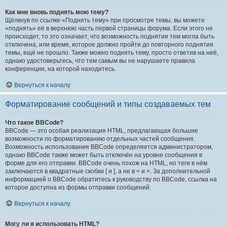
Как мне вновь поднять мою тему?
Щёлкнув по ссылке «Поднять тему» при просмотре темы, вы можете
«поднять» её в верхнюю часть первой страницы форума. Если этого не
происходит, то это означает, что возможность поднятия тем могла быть
отключена, или время, которое должно пройти до повторного поднятия
темы, ещё не прошло. Также можно поднять тему, просто ответив на неё,
однако удостоверьтесь, что тем самым вы не нарушаете правила
конференции, на которой находитесь.
Вернуться к началу
Форматирование сообщений и типы создаваемых тем
Что такое BBCode?
BBCode — это особая реализация HTML, предлагающая большие
возможности по форматированию отдельных частей сообщения.
Возможность использования BBCode определяется администратором,
однако BBCode также может быть отключён на уровне сообщения в
форме для его отправки. BBCode очень похож на HTML, но теги в нём
заключаются в квадратные скобки [ и ], а не в < и >. За дополнительной
информацией о BBCode обратитесь к руководству по BBCode, ссылка на
которое доступна из формы отправки сообщений.
Вернуться к началу
Могу ли я использовать HTML?