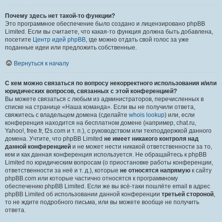
Почему здесь нет такой-то функции?
Это программное обеспечение было создано и лицензировано phpBB
Limited. Если вы считаете, что какая-то функция должна быть добавлена,
посетите
Центр идей phpBB
, где можно отдать свой голос за уже
поданные идеи или предложить собственные.
Вернуться к началу
С кем можно связаться по вопросу некорректного использования и/или
юридических вопросов, связанных с этой конференцией?
Вы можете связаться с любым из администраторов, перечисленных в
списке на странице «Наша команда». Если вы не получили ответа,
свяжитесь с владельцем домена (сделайте
whois lookup
) или, если
конференция находится на бесплатном домене (например, chat.ru,
Yahoo!, free.fr, f2s.com и т. п.), с руководством или техподдержкой данного
домена. Учтите, что phpBB Limited
не имеет никакого контроля над
данной конференцией
и не может нести никакой ответственности за то,
кем и как данная конференция используется. Не обращайтесь к phpBB
Limited по юридическим вопросам (о приостановке работы конференции,
ответственности за неё и т. д.), которые
не относятся напрямую
к сайту
phpBB.com или которые частично относятся к программному
обеспечению phpBB Limited. Если же вы всё-таки пошлёте email в адрес
phpBB Limited об использовании данной конференции
третьей стороной
,
то не ждите подробного письма, или вы можете вообще не получить
ответа.