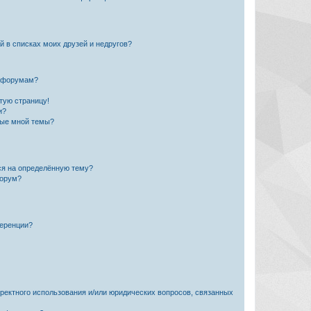
й в списках моих друзей и недругов?
и форумам?
стую страницу!
и?
ные мной темы?
ься на определённую тему?
форум?
ференции?
рректного использования и/или юридических вопросов, связанных