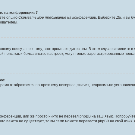
час на конференции»?
дёте опцию
Скрывать моё пребывание на конференции
. Выберите
Да
, и вы 
зователем.
вому поясу, а не к тому, в котором находитесь вы. В этом случае измените в 
овой пояс, как и большинство настроек, могут только зарегистрированные пол
ое!
о время отображается по-прежнему неверное, значит, неправильно установле
онференции, или же просто никто не перевёл phpBB на ваш язык. Попробуйт
вого пакета не существует, то вы сами можете перевести phpBB на свой язы