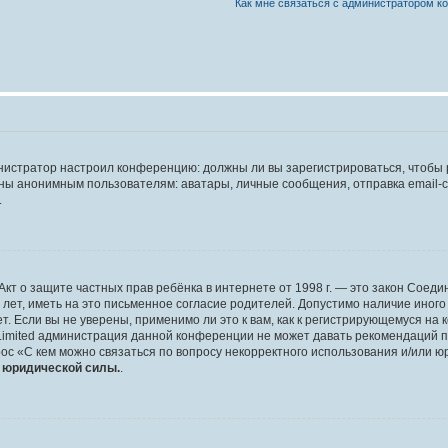
Как мне связаться с администратором 
дминистратор настроил конференцию: должны ли вы зарегистрироваться, чтобы
 анонимным пользователям: аватары, личные сообщения, отправка email-сооб
.
 или Акт о защите частных прав ребёнка в интернете от 1998 г. — это закон Со
т, иметь на это письменное согласие родителей. Допустимо наличие иного
 Если вы не уверены, применимо ли это к вам, как к регистрирующемуся на 
Limited администрация данной конференции не может давать рекомендаций 
ос «С кем можно связаться по вопросу некорректного использования и/или ю
т юридической силы.
.