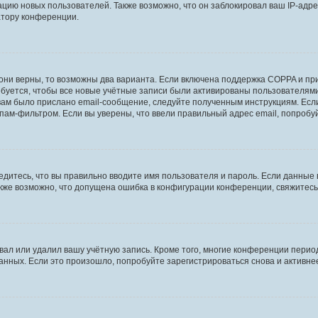
ию новых пользователей. Также возможно, что он заблокировал ваш IP-адре
атору конференции.
они верны, то возможны два варианта. Если включена поддержка COPPA и при 
уется, чтобы все новые учётные записи были активированы пользователями
ам было прислано email-сообщение, следуйте полученным инструкциям. Если
пам-фильтром. Если вы уверены, что ввели правильный адрес email, попробу
едитесь, что вы правильно вводите имя пользователя и пароль. Если данные
Также возможно, что допущена ошибка в конфигурации конференции, свяжитес
вал или удалил вашу учётную запись. Кроме того, многие конференции перио
ных. Если это произошло, попробуйте зарегистрироваться снова и активнее 