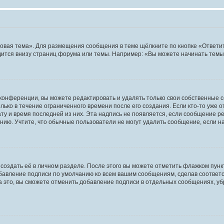
овая тема». Для размещения сообщения в теме щёлкните по кнопке «Ответит
ится внизу страниц форума или темы. Например: «Вы можете начинать темы»
конференции, вы можете редактировать и удалять только свои собственные 
ько в течение ограниченного времени после его создания. Если кто-то уже 
дату и время последней из них. Эта надпись не появляется, если сообщение 
ию. Учтите, что обычные пользователи не могут удалить сообщение, если на 
создать её в личном разделе. После этого вы можете отметить флажком пун
обавление подписи по умолчанию ко всем вашим сообщениям, сделав соотве
а это, вы сможете отменить добавление подписи в отдельных сообщениях, у