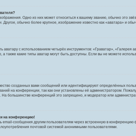
ователя?
зображения. Одно из них может относиться к вашему званию, обычно это звёзд
. Другое, обычно более крупное, изображение известно как «аватара» и обы
ь аватару с использованием четырёх инструментов: «Граватар», «Галерея а
, а также какие типы аватар могут быть доступны. Если вы не можете испол
чество созданных вами сообщений или идентифицируют определённых польз
аний на конференции, так как они установлены её администратором. Пожал
е. На большинстве конференций это запрещено, и модератор или администра
ти на конференцию!
ь email-сообщения другим пользователям через встроенную в конференцию ф
ь злоупотребления почтовой системой анонимными пользователями.