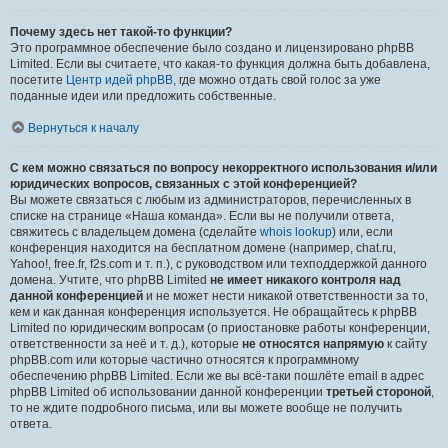
Почему здесь нет такой-то функции?
Это программное обеспечение было создано и лицензировано phpBB
Limited. Если вы считаете, что какая-то функция должна быть добавлена,
посетите
Центр идей phpBB
, где можно отдать свой голос за уже
поданные идеи или предложить собственные.
Вернуться к началу
С кем можно связаться по вопросу некорректного использования и/или
юридических вопросов, связанных с этой конференцией?
Вы можете связаться с любым из администраторов, перечисленных в
списке на странице «Наша команда». Если вы не получили ответа,
свяжитесь с владельцем домена (сделайте
whois lookup
) или, если
конференция находится на бесплатном домене (например, chat.ru,
Yahoo!, free.fr, f2s.com и т. п.), с руководством или техподдержкой данного
домена. Учтите, что phpBB Limited
не имеет никакого контроля над
данной конференцией
и не может нести никакой ответственности за то,
кем и как данная конференция используется. Не обращайтесь к phpBB
Limited по юридическим вопросам (о приостановке работы конференции,
ответственности за неё и т. д.), которые
не относятся напрямую
к сайту
phpBB.com или которые частично относятся к программному
обеспечению phpBB Limited. Если же вы всё-таки пошлёте email в адрес
phpBB Limited об использовании данной конференции
третьей стороной
,
то не ждите подробного письма, или вы можете вообще не получить
ответа.