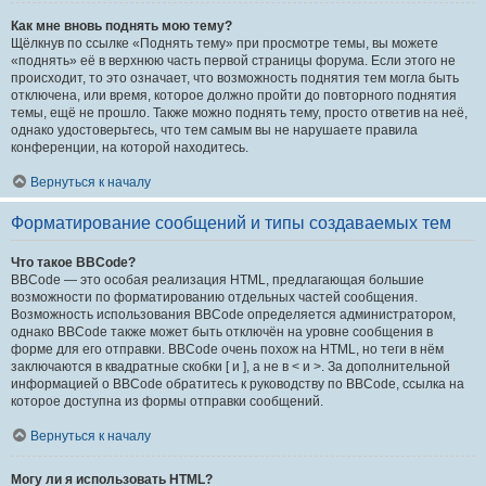
Как мне вновь поднять мою тему?
Щёлкнув по ссылке «Поднять тему» при просмотре темы, вы можете
«поднять» её в верхнюю часть первой страницы форума. Если этого не
происходит, то это означает, что возможность поднятия тем могла быть
отключена, или время, которое должно пройти до повторного поднятия
темы, ещё не прошло. Также можно поднять тему, просто ответив на неё,
однако удостоверьтесь, что тем самым вы не нарушаете правила
конференции, на которой находитесь.
Вернуться к началу
Форматирование сообщений и типы создаваемых тем
Что такое BBCode?
BBCode — это особая реализация HTML, предлагающая большие
возможности по форматированию отдельных частей сообщения.
Возможность использования BBCode определяется администратором,
однако BBCode также может быть отключён на уровне сообщения в
форме для его отправки. BBCode очень похож на HTML, но теги в нём
заключаются в квадратные скобки [ и ], а не в < и >. За дополнительной
информацией о BBCode обратитесь к руководству по BBCode, ссылка на
которое доступна из формы отправки сообщений.
Вернуться к началу
Могу ли я использовать HTML?