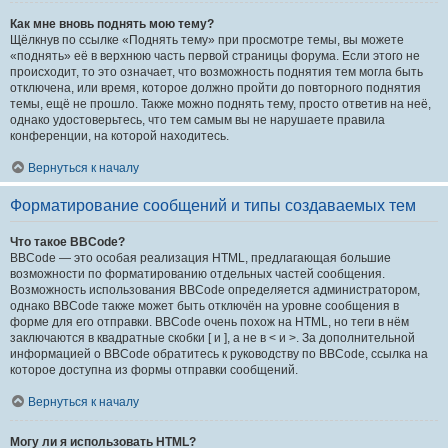
Как мне вновь поднять мою тему?
Щёлкнув по ссылке «Поднять тему» при просмотре темы, вы можете
«поднять» её в верхнюю часть первой страницы форума. Если этого не
происходит, то это означает, что возможность поднятия тем могла быть
отключена, или время, которое должно пройти до повторного поднятия
темы, ещё не прошло. Также можно поднять тему, просто ответив на неё,
однако удостоверьтесь, что тем самым вы не нарушаете правила
конференции, на которой находитесь.
Вернуться к началу
Форматирование сообщений и типы создаваемых тем
Что такое BBCode?
BBCode — это особая реализация HTML, предлагающая большие
возможности по форматированию отдельных частей сообщения.
Возможность использования BBCode определяется администратором,
однако BBCode также может быть отключён на уровне сообщения в
форме для его отправки. BBCode очень похож на HTML, но теги в нём
заключаются в квадратные скобки [ и ], а не в < и >. За дополнительной
информацией о BBCode обратитесь к руководству по BBCode, ссылка на
которое доступна из формы отправки сообщений.
Вернуться к началу
Могу ли я использовать HTML?