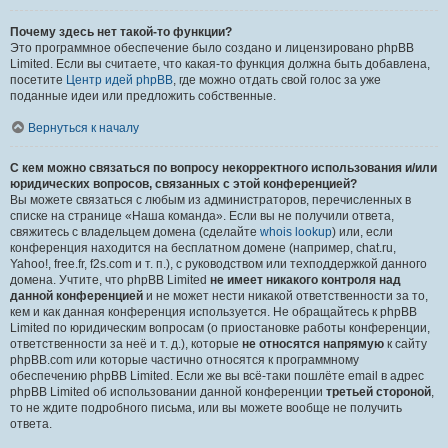
Почему здесь нет такой-то функции?
Это программное обеспечение было создано и лицензировано phpBB
Limited. Если вы считаете, что какая-то функция должна быть добавлена,
посетите
Центр идей phpBB
, где можно отдать свой голос за уже
поданные идеи или предложить собственные.
Вернуться к началу
С кем можно связаться по вопросу некорректного использования и/или
юридических вопросов, связанных с этой конференцией?
Вы можете связаться с любым из администраторов, перечисленных в
списке на странице «Наша команда». Если вы не получили ответа,
свяжитесь с владельцем домена (сделайте
whois lookup
) или, если
конференция находится на бесплатном домене (например, chat.ru,
Yahoo!, free.fr, f2s.com и т. п.), с руководством или техподдержкой данного
домена. Учтите, что phpBB Limited
не имеет никакого контроля над
данной конференцией
и не может нести никакой ответственности за то,
кем и как данная конференция используется. Не обращайтесь к phpBB
Limited по юридическим вопросам (о приостановке работы конференции,
ответственности за неё и т. д.), которые
не относятся напрямую
к сайту
phpBB.com или которые частично относятся к программному
обеспечению phpBB Limited. Если же вы всё-таки пошлёте email в адрес
phpBB Limited об использовании данной конференции
третьей стороной
,
то не ждите подробного письма, или вы можете вообще не получить
ответа.