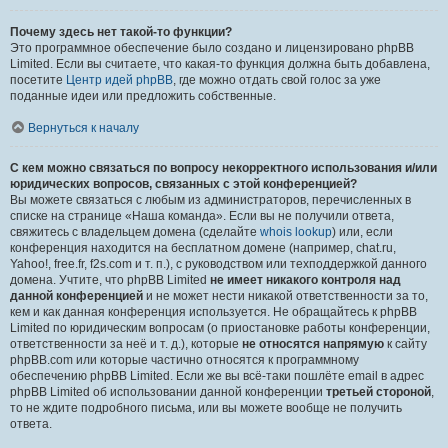
Почему здесь нет такой-то функции?
Это программное обеспечение было создано и лицензировано phpBB
Limited. Если вы считаете, что какая-то функция должна быть добавлена,
посетите
Центр идей phpBB
, где можно отдать свой голос за уже
поданные идеи или предложить собственные.
Вернуться к началу
С кем можно связаться по вопросу некорректного использования и/или
юридических вопросов, связанных с этой конференцией?
Вы можете связаться с любым из администраторов, перечисленных в
списке на странице «Наша команда». Если вы не получили ответа,
свяжитесь с владельцем домена (сделайте
whois lookup
) или, если
конференция находится на бесплатном домене (например, chat.ru,
Yahoo!, free.fr, f2s.com и т. п.), с руководством или техподдержкой данного
домена. Учтите, что phpBB Limited
не имеет никакого контроля над
данной конференцией
и не может нести никакой ответственности за то,
кем и как данная конференция используется. Не обращайтесь к phpBB
Limited по юридическим вопросам (о приостановке работы конференции,
ответственности за неё и т. д.), которые
не относятся напрямую
к сайту
phpBB.com или которые частично относятся к программному
обеспечению phpBB Limited. Если же вы всё-таки пошлёте email в адрес
phpBB Limited об использовании данной конференции
третьей стороной
,
то не ждите подробного письма, или вы можете вообще не получить
ответа.