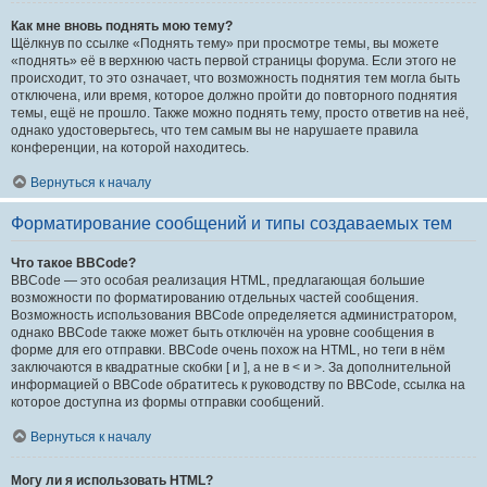
Как мне вновь поднять мою тему?
Щёлкнув по ссылке «Поднять тему» при просмотре темы, вы можете
«поднять» её в верхнюю часть первой страницы форума. Если этого не
происходит, то это означает, что возможность поднятия тем могла быть
отключена, или время, которое должно пройти до повторного поднятия
темы, ещё не прошло. Также можно поднять тему, просто ответив на неё,
однако удостоверьтесь, что тем самым вы не нарушаете правила
конференции, на которой находитесь.
Вернуться к началу
Форматирование сообщений и типы создаваемых тем
Что такое BBCode?
BBCode — это особая реализация HTML, предлагающая большие
возможности по форматированию отдельных частей сообщения.
Возможность использования BBCode определяется администратором,
однако BBCode также может быть отключён на уровне сообщения в
форме для его отправки. BBCode очень похож на HTML, но теги в нём
заключаются в квадратные скобки [ и ], а не в < и >. За дополнительной
информацией о BBCode обратитесь к руководству по BBCode, ссылка на
которое доступна из формы отправки сообщений.
Вернуться к началу
Могу ли я использовать HTML?