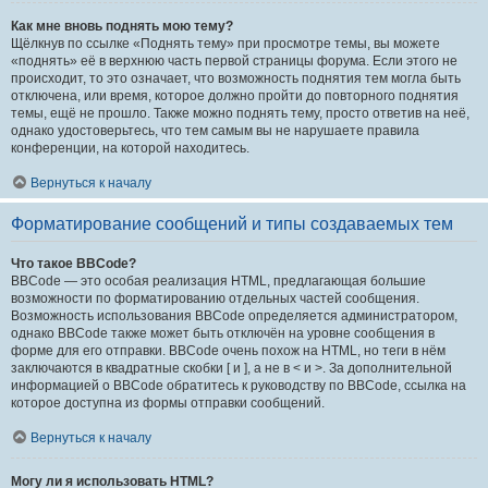
Как мне вновь поднять мою тему?
Щёлкнув по ссылке «Поднять тему» при просмотре темы, вы можете
«поднять» её в верхнюю часть первой страницы форума. Если этого не
происходит, то это означает, что возможность поднятия тем могла быть
отключена, или время, которое должно пройти до повторного поднятия
темы, ещё не прошло. Также можно поднять тему, просто ответив на неё,
однако удостоверьтесь, что тем самым вы не нарушаете правила
конференции, на которой находитесь.
Вернуться к началу
Форматирование сообщений и типы создаваемых тем
Что такое BBCode?
BBCode — это особая реализация HTML, предлагающая большие
возможности по форматированию отдельных частей сообщения.
Возможность использования BBCode определяется администратором,
однако BBCode также может быть отключён на уровне сообщения в
форме для его отправки. BBCode очень похож на HTML, но теги в нём
заключаются в квадратные скобки [ и ], а не в < и >. За дополнительной
информацией о BBCode обратитесь к руководству по BBCode, ссылка на
которое доступна из формы отправки сообщений.
Вернуться к началу
Могу ли я использовать HTML?