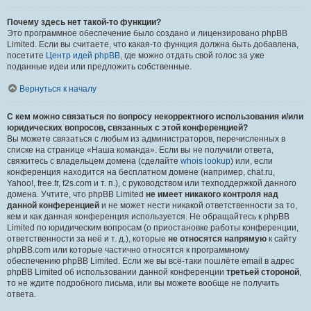
Почему здесь нет такой-то функции?
Это программное обеспечение было создано и лицензировано phpBB
Limited. Если вы считаете, что какая-то функция должна быть добавлена,
посетите
Центр идей phpBB
, где можно отдать свой голос за уже
поданные идеи или предложить собственные.
Вернуться к началу
С кем можно связаться по вопросу некорректного использования и/или
юридических вопросов, связанных с этой конференцией?
Вы можете связаться с любым из администраторов, перечисленных в
списке на странице «Наша команда». Если вы не получили ответа,
свяжитесь с владельцем домена (сделайте
whois lookup
) или, если
конференция находится на бесплатном домене (например, chat.ru,
Yahoo!, free.fr, f2s.com и т. п.), с руководством или техподдержкой данного
домена. Учтите, что phpBB Limited
не имеет никакого контроля над
данной конференцией
и не может нести никакой ответственности за то,
кем и как данная конференция используется. Не обращайтесь к phpBB
Limited по юридическим вопросам (о приостановке работы конференции,
ответственности за неё и т. д.), которые
не относятся напрямую
к сайту
phpBB.com или которые частично относятся к программному
обеспечению phpBB Limited. Если же вы всё-таки пошлёте email в адрес
phpBB Limited об использовании данной конференции
третьей стороной
,
то не ждите подробного письма, или вы можете вообще не получить
ответа.