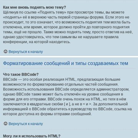
Как мне вновь поднять мою тему?
Щёлкнув по ссылке «Поднять тему» при просмотре темы, вы можете
«поднять» её в верхнюю часть первой страницы форума. Если этого не
происходит, то это означает, что возможность поднятия тем могла быть
отключена, или время, которое должно пройти до повторного поднятия
темы, ещё не прошло. Также можно поднять тему, просто ответив на неё,
однако удостоверьтесь, что тем самым вы не нарушаете правила
конференции, на которой находитесь.
Вернуться к началу
Форматирование сообщений и типы создаваемых тем
Что такое BBCode?
BBCode — это особая реализация HTML, предлагающая большие
возможности по форматированию отдельных частей сообщения.
Возможность использования BBCode определяется администратором,
однако BBCode также может быть отключён на уровне сообщения в
форме для его отправки. BBCode очень похож на HTML, но теги в нём
заключаются в квадратные скобки [ и ], а не в < и >. За дополнительной
информацией о BBCode обратитесь к руководству по BBCode, ссылка на
которое доступна из формы отправки сообщений.
Вернуться к началу
Могу ли я использовать HTML?