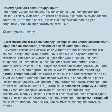
Почему здесь нет такой-то функции?
Это программное обеспечение было создано и лицензировано phpBB
Limited. Если вы считаете, что какая-то функция должна быть добавлена,
посетите
Центр идей phpBB
, где можно отдать свой голос за уже
поданные идеи или предложить собственные.
Вернуться к началу
С кем можно связаться по вопросу некорректного использования и/или
юридических вопросов, связанных с этой конференцией?
Вы можете связаться с любым из администраторов, перечисленных в
списке на странице «Наша команда». Если вы не получили ответа,
свяжитесь с владельцем домена (сделайте
whois lookup
) или, если
конференция находится на бесплатном домене (например, chat.ru,
Yahoo!, free.fr, f2s.com и т. п.), с руководством или техподдержкой данного
домена. Учтите, что phpBB Limited
не имеет никакого контроля над
данной конференцией
и не может нести никакой ответственности за то,
кем и как данная конференция используется. Не обращайтесь к phpBB
Limited по юридическим вопросам (о приостановке работы конференции,
ответственности за неё и т. д.), которые
не относятся напрямую
к сайту
phpBB.com или которые частично относятся к программному
обеспечению phpBB Limited. Если же вы всё-таки пошлёте email в адрес
phpBB Limited об использовании данной конференции
третьей стороной
,
то не ждите подробного письма, или вы можете вообще не получить
ответа.