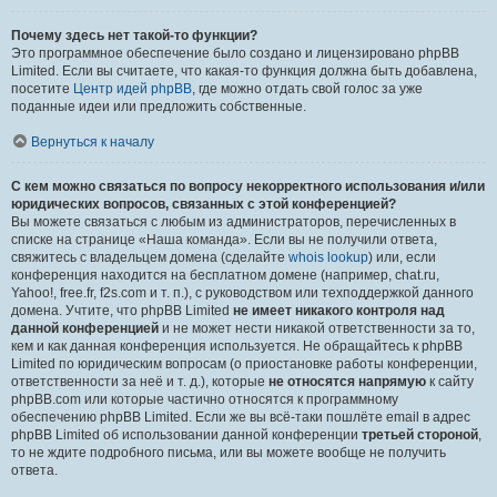
Почему здесь нет такой-то функции?
Это программное обеспечение было создано и лицензировано phpBB
Limited. Если вы считаете, что какая-то функция должна быть добавлена,
посетите
Центр идей phpBB
, где можно отдать свой голос за уже
поданные идеи или предложить собственные.
Вернуться к началу
С кем можно связаться по вопросу некорректного использования и/или
юридических вопросов, связанных с этой конференцией?
Вы можете связаться с любым из администраторов, перечисленных в
списке на странице «Наша команда». Если вы не получили ответа,
свяжитесь с владельцем домена (сделайте
whois lookup
) или, если
конференция находится на бесплатном домене (например, chat.ru,
Yahoo!, free.fr, f2s.com и т. п.), с руководством или техподдержкой данного
домена. Учтите, что phpBB Limited
не имеет никакого контроля над
данной конференцией
и не может нести никакой ответственности за то,
кем и как данная конференция используется. Не обращайтесь к phpBB
Limited по юридическим вопросам (о приостановке работы конференции,
ответственности за неё и т. д.), которые
не относятся напрямую
к сайту
phpBB.com или которые частично относятся к программному
обеспечению phpBB Limited. Если же вы всё-таки пошлёте email в адрес
phpBB Limited об использовании данной конференции
третьей стороной
,
то не ждите подробного письма, или вы можете вообще не получить
ответа.