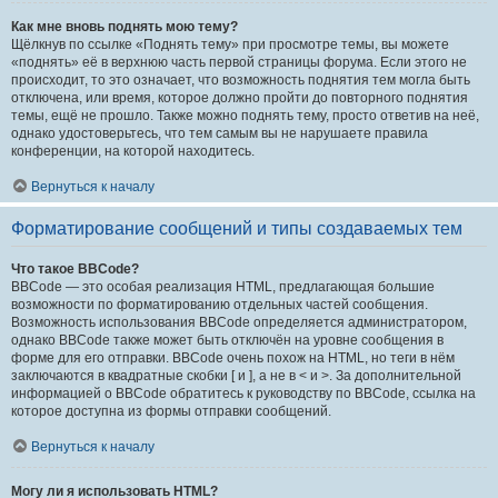
Как мне вновь поднять мою тему?
Щёлкнув по ссылке «Поднять тему» при просмотре темы, вы можете
«поднять» её в верхнюю часть первой страницы форума. Если этого не
происходит, то это означает, что возможность поднятия тем могла быть
отключена, или время, которое должно пройти до повторного поднятия
темы, ещё не прошло. Также можно поднять тему, просто ответив на неё,
однако удостоверьтесь, что тем самым вы не нарушаете правила
конференции, на которой находитесь.
Вернуться к началу
Форматирование сообщений и типы создаваемых тем
Что такое BBCode?
BBCode — это особая реализация HTML, предлагающая большие
возможности по форматированию отдельных частей сообщения.
Возможность использования BBCode определяется администратором,
однако BBCode также может быть отключён на уровне сообщения в
форме для его отправки. BBCode очень похож на HTML, но теги в нём
заключаются в квадратные скобки [ и ], а не в < и >. За дополнительной
информацией о BBCode обратитесь к руководству по BBCode, ссылка на
которое доступна из формы отправки сообщений.
Вернуться к началу
Могу ли я использовать HTML?