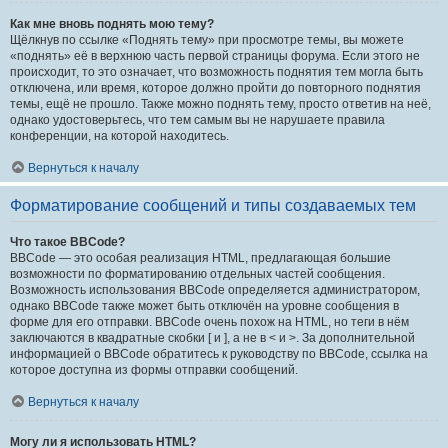
Как мне вновь поднять мою тему?
Щёлкнув по ссылке «Поднять тему» при просмотре темы, вы можете
«поднять» её в верхнюю часть первой страницы форума. Если этого не
происходит, то это означает, что возможность поднятия тем могла быть
отключена, или время, которое должно пройти до повторного поднятия
темы, ещё не прошло. Также можно поднять тему, просто ответив на неё,
однако удостоверьтесь, что тем самым вы не нарушаете правила
конференции, на которой находитесь.
Вернуться к началу
Форматирование сообщений и типы создаваемых тем
Что такое BBCode?
BBCode — это особая реализация HTML, предлагающая большие
возможности по форматированию отдельных частей сообщения.
Возможность использования BBCode определяется администратором,
однако BBCode также может быть отключён на уровне сообщения в
форме для его отправки. BBCode очень похож на HTML, но теги в нём
заключаются в квадратные скобки [ и ], а не в < и >. За дополнительной
информацией о BBCode обратитесь к руководству по BBCode, ссылка на
которое доступна из формы отправки сообщений.
Вернуться к началу
Могу ли я использовать HTML?