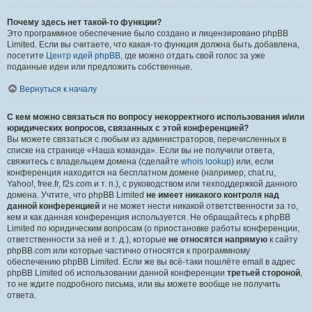
Почему здесь нет такой-то функции?
Это программное обеспечение было создано и лицензировано phpBB
Limited. Если вы считаете, что какая-то функция должна быть добавлена,
посетите
Центр идей phpBB
, где можно отдать свой голос за уже
поданные идеи или предложить собственные.
Вернуться к началу
С кем можно связаться по вопросу некорректного использования и/или
юридических вопросов, связанных с этой конференцией?
Вы можете связаться с любым из администраторов, перечисленных в
списке на странице «Наша команда». Если вы не получили ответа,
свяжитесь с владельцем домена (сделайте
whois lookup
) или, если
конференция находится на бесплатном домене (например, chat.ru,
Yahoo!, free.fr, f2s.com и т. п.), с руководством или техподдержкой данного
домена. Учтите, что phpBB Limited
не имеет никакого контроля над
данной конференцией
и не может нести никакой ответственности за то,
кем и как данная конференция используется. Не обращайтесь к phpBB
Limited по юридическим вопросам (о приостановке работы конференции,
ответственности за неё и т. д.), которые
не относятся напрямую
к сайту
phpBB.com или которые частично относятся к программному
обеспечению phpBB Limited. Если же вы всё-таки пошлёте email в адрес
phpBB Limited об использовании данной конференции
третьей стороной
,
то не ждите подробного письма, или вы можете вообще не получить
ответа.