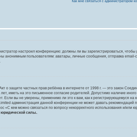
Как мне связаться с администратором 
дминистратор настроил конференцию: должны ли вы зарегистрироваться, чтобы
 анонимным пользователям: аватары, личные сообщения, отправка email-сооб
.
 или Акт о защите частных прав ребёнка в интернете от 1998 г. — это закон Со
т, иметь на это письменное согласие родителей. Допустимо наличие иного
 Если вы не уверены, применимо ли это к вам, как к регистрирующемуся на 
Limited администрация данной конференции не может давать рекомендаций 
ос «С кем можно связаться по вопросу некорректного использования и/или ю
т юридической силы.
.