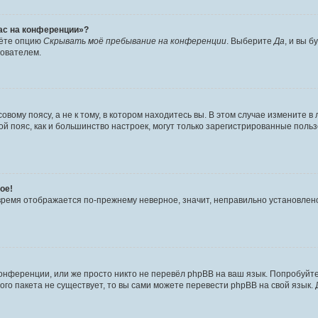
час на конференции»?
дёте опцию
Скрывать моё пребывание на конференции
. Выберите
Да
, и вы 
зователем.
вому поясу, а не к тому, в котором находитесь вы. В этом случае измените в 
овой пояс, как и большинство настроек, могут только зарегистрированные пол
ое!
о время отображается по-прежнему неверное, значит, неправильно установле
онференции, или же просто никто не перевёл phpBB на ваш язык. Попробуйт
вого пакета не существует, то вы сами можете перевести phpBB на свой язы