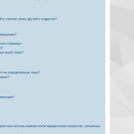
й в списках моих друзей и недругов?
и форумам?
стую страницу!
и?
ные мной темы?
ься на определённую тему?
форум?
ференции?
рректного использования и/или юридических вопросов, связанных