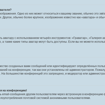
ователя?
зображения. Одно из них может относиться к вашему званию, обычно это звёзд
. Другое, обычно более крупное, изображение известно как «аватара» и обы
ь аватару с использованием четырёх инструментов: «Граватар», «Галерея а
, а также какие типы аватар могут быть доступны. Если вы не можете испол
чество созданных вами сообщений или идентифицируют определённых польз
аний на конференции, так как они установлены её администратором. Пожал
е. На большинстве конференций это запрещено, и модератор или администра
ти на конференцию!
ь email-сообщения другим пользователям через встроенную в конференцию ф
ь злоупотребления почтовой системой анонимными пользователями.