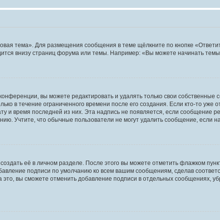
овая тема». Для размещения сообщения в теме щёлкните по кнопке «Ответит
ится внизу страниц форума или темы. Например: «Вы можете начинать темы»
конференции, вы можете редактировать и удалять только свои собственные 
ько в течение ограниченного времени после его создания. Если кто-то уже 
дату и время последней из них. Эта надпись не появляется, если сообщение 
ию. Учтите, что обычные пользователи не могут удалить сообщение, если на 
создать её в личном разделе. После этого вы можете отметить флажком пун
обавление подписи по умолчанию ко всем вашим сообщениям, сделав соотве
а это, вы сможете отменить добавление подписи в отдельных сообщениях, у