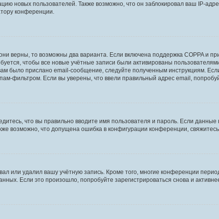
ию новых пользователей. Также возможно, что он заблокировал ваш IP-адре
атору конференции.
они верны, то возможны два варианта. Если включена поддержка COPPA и при 
уется, чтобы все новые учётные записи были активированы пользователями
ам было прислано email-сообщение, следуйте полученным инструкциям. Если
пам-фильтром. Если вы уверены, что ввели правильный адрес email, попробу
едитесь, что вы правильно вводите имя пользователя и пароль. Если данные
Также возможно, что допущена ошибка в конфигурации конференции, свяжитес
вал или удалил вашу учётную запись. Кроме того, многие конференции перио
ных. Если это произошло, попробуйте зарегистрироваться снова и активнее 