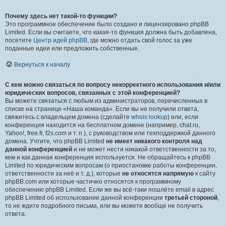
Почему здесь нет такой-то функции?
Это программное обеспечение было создано и лицензировано phpBB
Limited. Если вы считаете, что какая-то функция должна быть добавлена,
посетите
Центр идей phpBB
, где можно отдать свой голос за уже
поданные идеи или предложить собственные.
Вернуться к началу
С кем можно связаться по вопросу некорректного использования и/или
юридических вопросов, связанных с этой конференцией?
Вы можете связаться с любым из администраторов, перечисленных в
списке на странице «Наша команда». Если вы не получили ответа,
свяжитесь с владельцем домена (сделайте
whois lookup
) или, если
конференция находится на бесплатном домене (например, chat.ru,
Yahoo!, free.fr, f2s.com и т. п.), с руководством или техподдержкой данного
домена. Учтите, что phpBB Limited
не имеет никакого контроля над
данной конференцией
и не может нести никакой ответственности за то,
кем и как данная конференция используется. Не обращайтесь к phpBB
Limited по юридическим вопросам (о приостановке работы конференции,
ответственности за неё и т. д.), которые
не относятся напрямую
к сайту
phpBB.com или которые частично относятся к программному
обеспечению phpBB Limited. Если же вы всё-таки пошлёте email в адрес
phpBB Limited об использовании данной конференции
третьей стороной
,
то не ждите подробного письма, или вы можете вообще не получить
ответа.