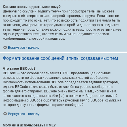
Как мне вновь поднять мою тему?
Щёлкнув по ссылке «Поднять тему» при просмотре темы, вы можете
«поднять» её в верхнюю часть первой страницы форума. Если этого не
происходит, то это означает, что возможность поднятия тем могла быть
отключена, или время, которое должно пройти до повторного поднятия
темы, ещё не прошло. Также можно поднять тему, просто ответив на неё,
однако удостоверьтесь, что тем самым вы не нарушаете правила
конференции, на которой находитесь.
Вернуться к началу
Форматирование сообщений и типы создаваемых тем
Что такое BBCode?
BBCode — это особая реализация HTML, предлагающая большие
возможности по форматированию отдельных частей сообщения.
Возможность использования BBCode определяется администратором,
однако BBCode также может быть отключён на уровне сообщения в
форме для его отправки. BBCode очень похож на HTML, но теги в нём
заключаются в квадратные скобки [ и ], а не в < и >. За дополнительной
информацией о BBCode обратитесь к руководству по BBCode, ссылка на
которое доступна из формы отправки сообщений.
Вернуться к началу
Могу ли я использовать HTML?