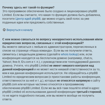
Почему здесь нет такой-то функции?
Это программное обеспечение было создано и лицензировано phpBB
Limited. Если вы считаете, что какая-то функция должна быть добавлена,
посетите
Центр идей phpBB
, где можно отдать свой голос за уже
поданные идеи или предложить собственные.
Вернуться к началу
С кем можно связаться по вопросу некорректного использования и/или
юридических вопросов, связанных с этой конференцией?
Вы можете связаться с любым из администраторов, перечисленных в
списке на странице «Наша команда». Если вы не получили ответа,
свяжитесь с владельцем домена (сделайте
whois lookup
) или, если
конференция находится на бесплатном домене (например, chat.ru,
Yahoo!, free.fr, f2s.com и т. п.), с руководством или техподдержкой данного
домена. Учтите, что phpBB Limited
не имеет никакого контроля над
данной конференцией
и не может нести никакой ответственности за то,
кем и как данная конференция используется. Не обращайтесь к phpBB
Limited по юридическим вопросам (о приостановке работы конференции,
ответственности за неё и т. д.), которые
не относятся напрямую
к сайту
phpBB.com или которые частично относятся к программному
обеспечению phpBB Limited. Если же вы всё-таки пошлёте email в адрес
phpBB Limited об использовании данной конференции
третьей стороной
,
то не ждите подробного письма, или вы можете вообще не получить
ответа.