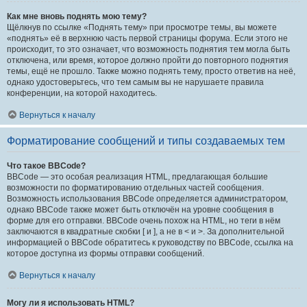
Как мне вновь поднять мою тему?
Щёлкнув по ссылке «Поднять тему» при просмотре темы, вы можете
«поднять» её в верхнюю часть первой страницы форума. Если этого не
происходит, то это означает, что возможность поднятия тем могла быть
отключена, или время, которое должно пройти до повторного поднятия
темы, ещё не прошло. Также можно поднять тему, просто ответив на неё,
однако удостоверьтесь, что тем самым вы не нарушаете правила
конференции, на которой находитесь.
Вернуться к началу
Форматирование сообщений и типы создаваемых тем
Что такое BBCode?
BBCode — это особая реализация HTML, предлагающая большие
возможности по форматированию отдельных частей сообщения.
Возможность использования BBCode определяется администратором,
однако BBCode также может быть отключён на уровне сообщения в
форме для его отправки. BBCode очень похож на HTML, но теги в нём
заключаются в квадратные скобки [ и ], а не в < и >. За дополнительной
информацией о BBCode обратитесь к руководству по BBCode, ссылка на
которое доступна из формы отправки сообщений.
Вернуться к началу
Могу ли я использовать HTML?