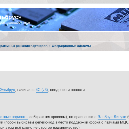
льбрус»
ров и разработчиков
граммные решения партнеров
Операционные системы
 Эльбрус
, начиная с
4С (v3)
; сведения и новости:
естные варианты
собираются кроссом); по сравнению с
Эльбрус Линукс
(
ии (порой выбираем generic-код вместо поддержки форка с патчами МЦС
ри этом всё равно не строгое надмножество).