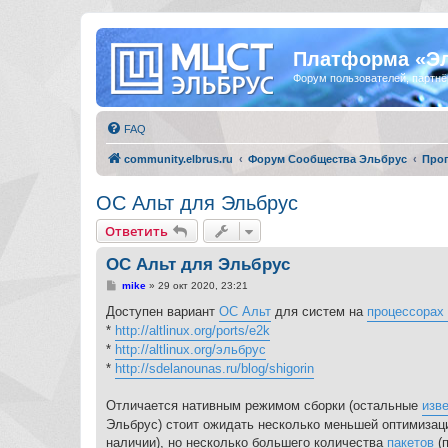
Платформа «Э
Форум пользователей, партнё
FAQ
community.elbrus.ru
Форум Сообщества Эльбрус
Про
ОС Альт для Эльбрус
Ответить
ОС Альт для Эльбрус
С
mike
»
29 окт 2020, 23:21
о
о
Доступен вариант
ОС Альт
для систем на
процессорах
б
*
http://altlinux.org/ports/e2k
щ
е
*
http://altlinux.org/эльбрус
н
*
http://sdelanounas.ru/blog/shigorin
и
е
Отличается нативным режимом сборки (остальные
изв
Эльбрус) стоит ожидать несколько меньшей оптимизац
наличии), но несколько большего количества
пакетов
(п