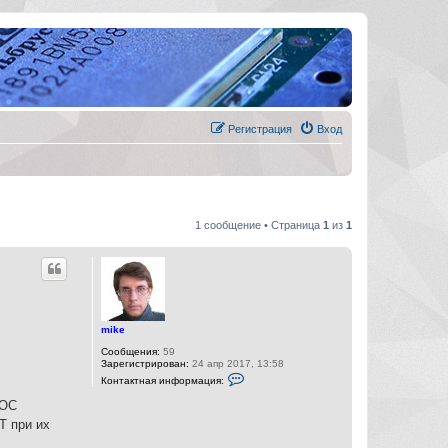
Регистрация
Вход
1 сообщение • Страница
1
из
1
mike
Сообщения:
59
Зарегистрирован:
24 апр 2017, 13:58
К
Контактная информация:
о
н
ОС
т
а
Т при их
к
т