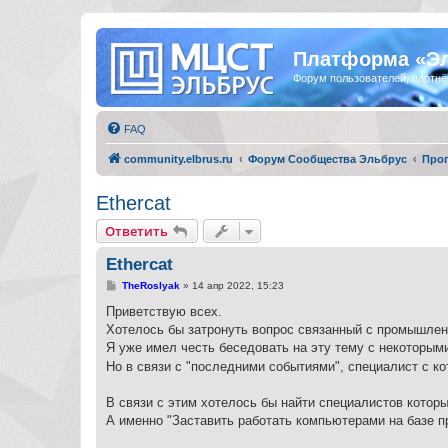
Платформа «Э
Форум пользователей, партнё
FAQ
community.elbrus.ru
Форум Сообщества Эльбрус
Про
Ethercat
Ответить
Ethercat
С
TheRoslyak
»
14 апр 2022, 15:23
о
о
Приветствую всех.
б
Хотелось бы затронуть вопрос связанный с промышлен
щ
е
Я уже имел честь беседовать на эту тему с некоторы
н
Но в связи с "последними событиями", специалист с к
и
е
В связи с этим хотелось бы найти специалистов котор
А именно "Заставить работать компьютерами на базе п