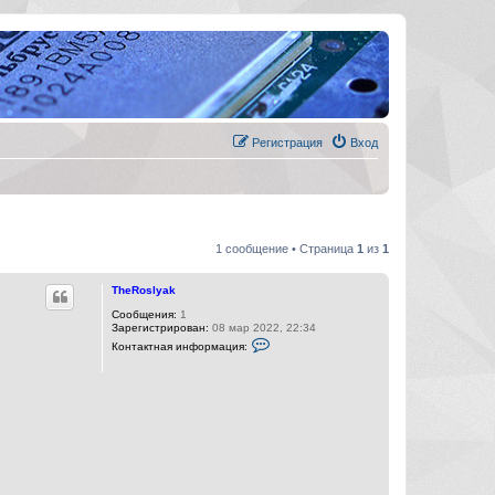
Регистрация
Вход
1 сообщение • Страница
1
из
1
TheRoslyak
Сообщения:
1
Зарегистрирован:
08 мар 2022, 22:34
К
Контактная информация:
о
н
т
а
к
т
н
а
я
и
н