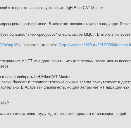
особ это просто напросто установить IgH EtherCAT Master
ядром реального времени. В качестве такового такового подходит Debia
ебует больших "энергоресурсов" специалистов МЦСТ. В итоге в качеств
09/04/mp18/
) + носитель для него (
http://www.sm1820.ru/2018/09/04/mnmp-b
я специалист МЦСТ мне дали понять, что для первых шагов можно воспо
етов.
 и начал собирать IgH EtherCAT Master.
 папки *header* и *common* которые обычно всегда присутствуют в дист
тоятельно. В Астре эти файлы есть, но для Астры нет RT ядра для e2k.
 e2k?
ла этого достаточно. Буду ждать развития диалога от знающих людей.