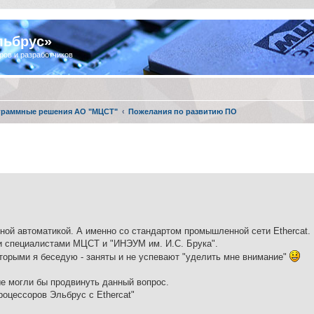
льбрус»
ров и разработчиков
граммные решения АО "МЦСТ"
Пожелания по развитию ПО
ной автоматикой. А именно со стандартом промышленной сети Ethercat.
ми специалистами МЦСТ и "ИНЭУМ им. И.С. Брука".
оторыми я беседую - заняты и не успевают "уделить мне внимание"
ые могли бы продвинуть данный вопрос.
роцессоров Эльбрус с Ethercat"