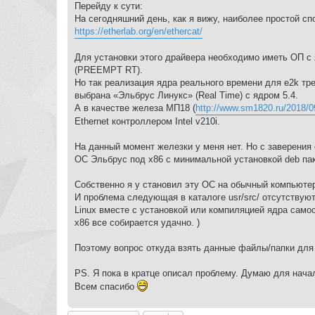
Перейду к сути:
На сегодняшний день, как я вижу, наиболее простой сп
https://etherlab.org/en/ethercat/
Для установки этого драйвера необходимо иметь ОП с 
(PREEMPT RT).
Но так реализация ядра реального времени для e2k тр
выбрана «Эльбрус Линукс» (Real Time) с ядром 5.4.
А в качестве железа МП18 (
http://www.sm1820.ru/2018/
Ethernet контроллером Intel v210i.
На данный момент железки у меня нет. Но с заверени
ОС Эльбрус под x86 с минимальной установкой deb пак
Собственно я у становил эту ОС на обычный компьютер
И проблема следующая в каталоге usr/src/ отсутствуют
Linux вместе с установкой или компиляцией ядра самос
x86 все собирается удачно. )
Поэтому вопрос откуда взять данные файлы/папки для
PS. Я пока в кратце описал проблему. Думаю для нача
Всем спасибо