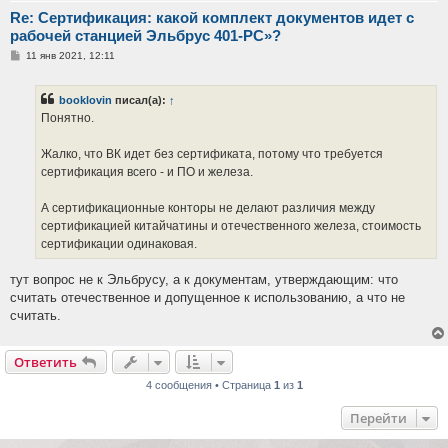
Re: Сертификация: какой комплект документов идет с
рабочей станцией Эльбрус 401-РС»?
С
11 янв 2021, 12:11
о
о
б
booklovin
писал(а):
↑
щ
е
Понятно.
н
и
е
Жалко, что ВК идет без сертификата, потому что требуется
сертификация всего - и ПО и железа.
А сертификационные конторы не делают различия между
сертификацией китайчатины и отечественного железа, стоимость
сертификации одинаковая.
тут вопрос не к Эльбрусу, а к документам, утверждающим: что
считать отечественное и допущенное к использованию, а что не
считать.
Ответить
4 сообщения • Страница
1
из
1
Перейти