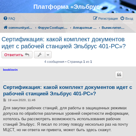
Платформа «Эльбрус»
FAQ
Регистрация
Вход
community.elbrus.ru
Форум Сообщества Эльбрус
Аппаратные решения АО "МЦСТ"
Вычислительные машины и комплексы
Сертификация: какой комплект документов
идет с рабочей станцией Эльбрус 401-РС»?
Ответить
4 сообщения • Страница
1
из
1
booklovin
Сертификация: какой комплект документов идет с
рабочей станцией Эльбрус 401-РС»?
С
19 ноя 2020, 11:46
о
о
Для закупки рабочих станций, для работы в защищенных режимах
б
допуска по обработке различных уровней секретности информации,
щ
е
хотелось бы рассмотреть возможность использования рабочих
н
станций Эльбрус. Я писал по этому поводу несколько раз на почту
и
е
МЦСТ, но ни ответа ни привета, может быть здесь скажут.