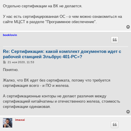
щ
е
Отдельно сертификации на ВК не делается.
н
и
е
У нас есть сертифицированная ОС - о чем можно ознакомиться на
сайте МЦСТ в разделе "Программное обеспечение".
booklovin
Re: Сертификация: какой комплект документов идет с
рабочей станцией Эльбрус 401-РС»?
С
21 ноя 2020, 11:53
о
о
Понятно.
б
щ
е
Жалко, что ВК идет без сертификата, потому что требуется
н
сертификация всего - и ПО и железа.
и
е
А сертификационные конторы не делают различия между
сертификацией китайчатины и отечественного железа, стоимость
сертификации одинаковая.
imaxai