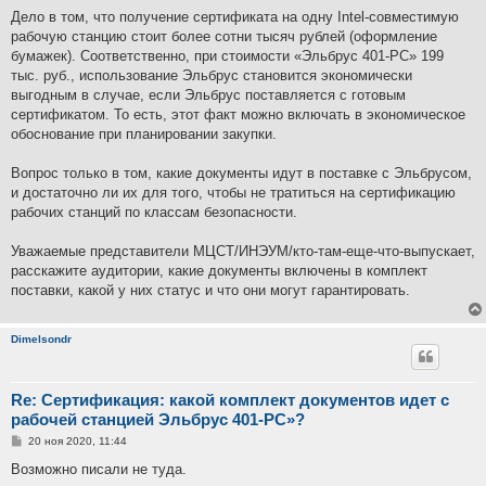
Дело в том, что получение сертификата на одну Intel-совместимую
рабочую станцию стоит более сотни тысяч рублей (оформление
бумажек). Соответственно, при стоимости «Эльбрус 401-РС» 199
тыс. руб., использование Эльбрус становится экономически
выгодным в случае, если Эльбрус поставляется с готовым
сертификатом. То есть, этот факт можно включать в экономическое
обоснование при планировании закупки.
Вопрос только в том, какие документы идут в поставке с Эльбрусом,
и достаточно ли их для того, чтобы не тратиться на сертификацию
рабочих станций по классам безопасности.
Уважаемые представители МЦСТ/ИНЭУМ/кто-там-еще-что-выпускает,
расскажите аудитории, какие документы включены в комплект
поставки, какой у них статус и что они могут гарантировать.
Dimelsondr
Re: Сертификация: какой комплект документов идет с
рабочей станцией Эльбрус 401-РС»?
С
20 ноя 2020, 11:44
о
о
Возможно писали не туда.
б