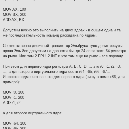
MOV AX, 100
MOV BX, 200
ADD AX, BX
Допустим нужно это выполнить на двух ядрах - в общем одна и та
же последовательность команд раскидана по ядрам.
Соответственно двоичный транслятор Эльбруса тупо делит ресуры
проца Эль 8св допустим на два хотя бы: до 24 оп за такт, 64 регистра
на рыло. Или там 2 FPU, 2 INT и что там еще на рыло - все поровну.
При этом для первого ядра регистры A, B, C, D, ... это r0, r1, r2, r3,
..., а для второго виртуального ядра соотв r64, r65, r66, r67...
И просто подменяет все это для первого ядра (пишу в асме х86, для
примера):
MOV r0, 100
MOV r1, 200
ADD r1, r2
а для второго виртуального ядра:
MOV r64, 100
MOV r65, 200