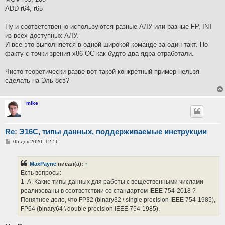
ADD r64, r65
Ну и соответственно используются разные АЛУ или разные FP, INT
из всех доступных АЛУ.
И все это выполняется в одной широкой команде за один такт. По
факту с точки зрения х86 ОС как будто два ядра отработали.
Чисто теоретически разве вот такой конкретный пример нельзя
сделать на Эль 8св?
mike
Re: Э16С, типы данных, поддерживаемые инструкции
С
05 дек 2020, 12:56
о
о
б
MaxPayne
писал(а):
↑
щ
е
Есть вопросы:
н
1. А. Какие типы данных для работы с вещественными числами
и
е
реализованы в соответствии со стандартом IEEE 754-2018 ?
Понятное дело, что FP32 (binary32 \ single precision IEEE 754-1985),
FP64 (binary64 \ double precision IEEE 754-1985).