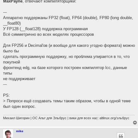
MaxPayne
, отвечают компиляторщики:
---
Аппаратно поддержаны FP32 (float), FP64 (double), FP80 (long double,
__float80)
У FP128 (__float128) поддержка программная
Всё симметрично во всех моделях процессоров
Для FP256 и Decimal'ов (и вообще для какого угодно формата) можно
было бы
сделать программную поддержку, но проблема упирается в то, что
покупной
фронтенд edg, на базе которого построен компилятор lcc, данные
типы
не поддерживает
---
PS:
> Попроси ещё создавать темы таким образом, чтобы в одной теме
был один вопрос.
Михаил Шигорин | ОС Альт для Эльбрус | вики для всех нас: altlinux.org/эльбрус
mike