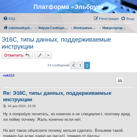
Платформа «Эльбрус»
FAQ
Регистрация
Вход
community.elbrus.ru
Форум Сообщества Эльбрус
Интегральные микросхемы АО "МЦСТ"
Микропроцессоры серии "Эльбрус"
Э16С, типы данных, поддерживаемые
инструкции
Ответить
1
2
Пред.
14 сообщений
retk213
Re: Э16С, типы данных, поддерживаемые
инструкции
С
04 дек 2020, 23:28
о
о
Ну я попробую почитать, но конечно я не специалист, поэтому вряд
б
ли пойму почему. Жаль конечно если нет.
щ
е
н
Но вот такое объясните почему нельзя сделать. Возьмем такой
и
е
пример (на асме давно не писал), пример от балды: