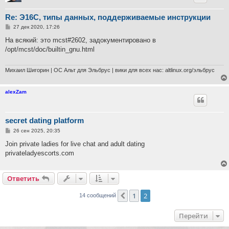
Re: Э16С, типы данных, поддерживаемые инструкции
С
27 дек 2020, 17:26
о
о
На всякий: это mcst#2602, задокументировано в
б
/opt/mcst/doc/builtin_gnu.html
щ
е
н
и
Михаил Шигорин | ОС Альт для Эльбрус | вики для всех нас: altlinux.org/эльбрус
е
alexZam
secret dating platform
С
26 сен 2025, 20:35
о
о
Join private ladies for live chat and adult dating
б
privateladyescorts.com
щ
е
н
и
Ответить
е
1
2
Пред.
14 сообщений
Перейти