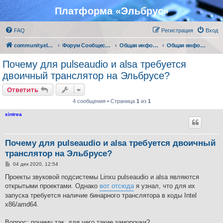
Платформа «Эльбрус»
FAQ
Регистрация
Вход
community.elbrus.ru
Форум Сообщества Эльбрус
Общая информация о платформах Эльбрус и МЦСТ-R
Общая информация о платформе Эльбрус
Почему для pulseaudio и alsa требуется
двоичный транслятор на Эльбрусе?
Ответить
4 сообщения • Страница
1
из
1
xintrea
Почему для pulseaudio и alsa требуется двоичный
транслятор на Эльбрусе?
С
04 дек 2020, 12:54
о
о
Проекты звуковой подсистемы Linxu pulseaudio и alsa являются
б
открытыми проектами. Однако
вот отсюда
я узнал, что для их
щ
е
запуска требуется наличие бинарного транслятора в коды Intel
н
x86/amd64.
и
е
Вопрос: почему так, для чего такие заморочки?