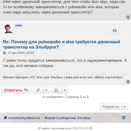
Intel через двоичный транслятор, для того чтобы был звук, надо как-
щ
е
то по особенному заморачиваться с pulseaudio или alsa, которые
н
тоже надо запускать через двоичный транслятор?
и
е
mike
Re: Почему для pulseaudio и alsa требуется двоичный
транслятор на Эльбрусе?
С
17 дек 2020, 22:03
о
о
С pulse точно придётся заморачиваться, что и задокументировали. А
б
так да, всё нативно собрано.
щ
е
н
и
Михаил Шигорин | ОС Альт для Эльбрус | вики для всех нас: altlinux.org/эльбрус
е
Ответить
4 сообщения • Страница
1
из
1
Перейти
community.elbrus.ru
Форум Сообщества Эльбрус
IP-адрес пользователя: 216.73.217.81