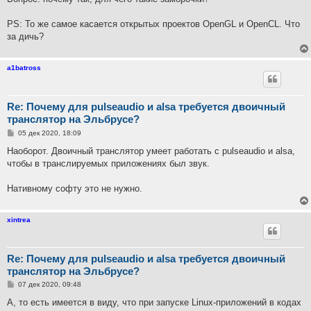
PS: То же самое касается открытых проектов OpenGL и OpenCL. Что
за дичь?
a1batross
Re: Почему для pulseaudio и alsa требуется двоичный
транслятор на Эльбрусе?
С
05 дек 2020, 18:09
о
о
Наоборот. Двоичный транслятор умеет работать с pulseaudio и alsa,
б
чтобы в транслируемых приложениях был звук.
щ
е
н
Нативному софту это не нужно.
и
е
xintrea
Re: Почему для pulseaudio и alsa требуется двоичный
транслятор на Эльбрусе?
С
07 дек 2020, 09:48
о
о
А, то есть имеется в виду, что при запуске Linux-приложений в кодах
б