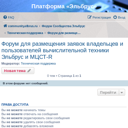
Платформа «Эльбрус»
FAQ
Регистрация
Вход
community.elbrus.ru
Форум Сообщества Эльбрус
Техническая поддержка
Форум для размещения заявок владельцев и пользователей вычислительной техники Эльбрус и МЦСТ-R
Форум для размещения заявок владельцев и
пользователей вычислительной техники
Эльбрус и МЦСТ-R
Модератор:
Техническая поддержка
Новая тема
0 тем • Страница
1
из
1
В этом форуме нет сообщений.
Перейти
ПРАВА ДОСТУПА
Вы
не можете
начинать темы
Вы
не можете
отвечать на сообщения
Вы
не можете
редактировать свои сообщения
Вы
не можете
удалять свои сообщения
Вы
не можете
добавлять вложения