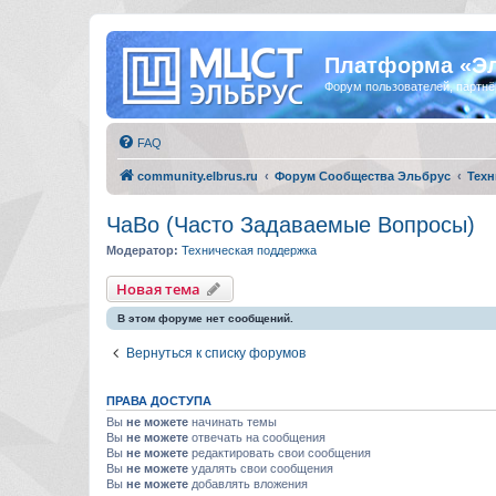
Платформа «Э
Форум пользователей, партнё
FAQ
community.elbrus.ru
Форум Сообщества Эльбрус
Техн
ЧаВо (Часто Задаваемые Вопросы)
Модератор:
Техническая поддержка
Новая тема
В этом форуме нет сообщений.
Вернуться к списку форумов
ПРАВА ДОСТУПА
Вы
не можете
начинать темы
Вы
не можете
отвечать на сообщения
Вы
не можете
редактировать свои сообщения
Вы
не можете
удалять свои сообщения
Вы
не можете
добавлять вложения