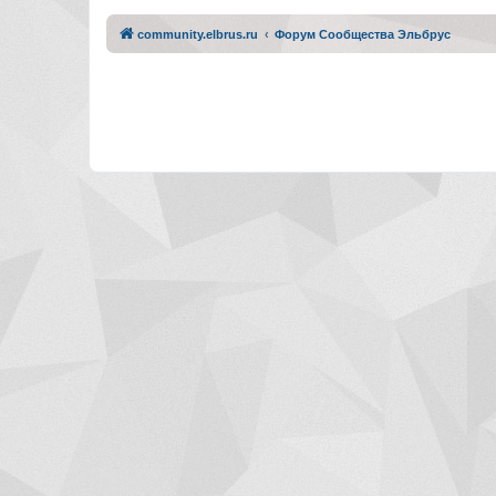
community.elbrus.ru
Форум Сообщества Эльбрус